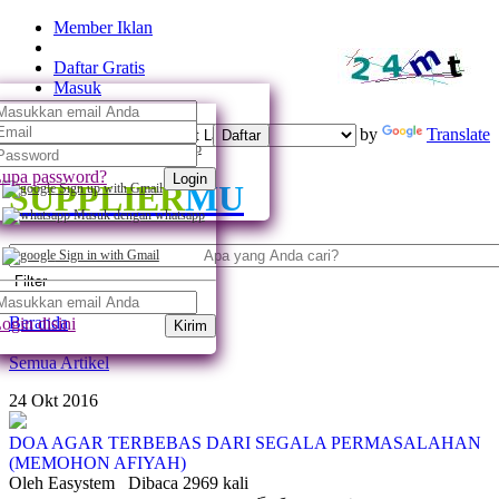
Member Iklan
Daftar Gratis
Masuk
Powered by
Translate
Daftar
Daftar dengan whatsapp
upa password?
Login
SUPPLIER
MU
Sign up with Gmail
Masuk dengan whatsapp
Sign in with Gmail
Filter
Beranda
ogin disini
Kirim
Semua Artikel
24
Okt
2016
DOA AGAR TERBEBAS DARI SEGALA PERMASALAHAN
(MEMOHON AFIYAH)
Oleh Easystem
Dibaca 2969 kali