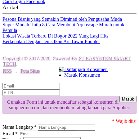
Cara Login Facebook
Artikel
Pesona Bisnis yang Semakin Diminati oleh Pengusaha Muda
Super Mudah! Intip 8 Cara Membuat Aquascape Murah untuk
Pemula
Lokasi Wisata Terbaru Di Bogor 2022 Yang Lagi Hits
Berkenalan Dengan Jenis Ikan Air Tawar Populer
Copyright © 2017-2026. Powered By
PT EASYSTEM SMART
TECH
.
Daftar jadi Konsumen
RSS
.
Peta Situs
Masuk Konsumen
Masuk
Gunakan Form ini untuk mendaftar sebagai konsumen di
suppliermu.com dan memberikan rating kepada para Supplier.
* Wajib diisi
Nama Lengkap *
Email *