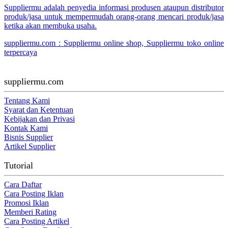
Suppliermu adalah penyedia informasi produsen ataupun distributor
produk/jasa untuk mempermudah orang-orang mencari produk/jasa
ketika akan membuka usaha.
suppliermu.com : Suppliermu online shop, Suppliermu toko online
terpercaya
suppliermu.com
Tentang Kami
Syarat dan Ketentuan
Kebijakan dan Privasi
Kontak Kami
Bisnis Supplier
Artikel Supplier
Tutorial
Cara Daftar
Cara Posting Iklan
Promosi Iklan
Memberi Rating
Cara Posting Artikel