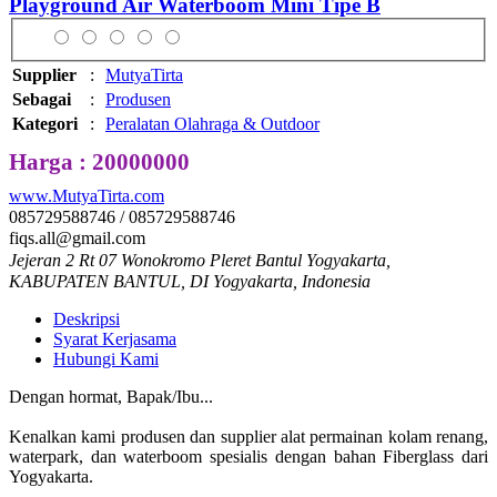
Playground Air Waterboom Mini Tipe B
Supplier
:
MutyaTirta
Sebagai
:
Produsen
Kategori
:
Peralatan Olahraga & Outdoor
Harga : 20000000
www.MutyaTirta.com
085729588746 / 085729588746
fiqs.all@gmail.com
Jejeran 2 Rt 07 Wonokromo Pleret Bantul Yogyakarta,
KABUPATEN BANTUL, DI Yogyakarta, Indonesia
Deskripsi
Syarat Kerjasama
Hubungi Kami
Dengan hormat, Bapak/Ibu...
Kenalkan kami produsen dan supplier alat permainan kolam renang,
waterpark, dan waterboom spesialis dengan bahan Fiberglass dari
Yogyakarta.