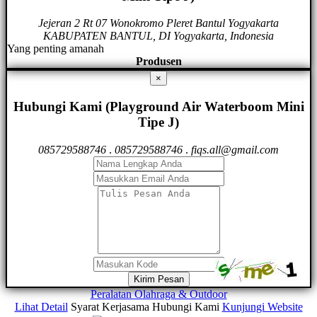
Jejeran 2 Rt 07 Wonokromo Pleret Bantul Yogyakarta
KABUPATEN BANTUL, DI Yogyakarta, Indonesia
Yang penting amanah
Produsen
×
Hubungi Kami (Playground Air Waterboom Mini
Tipe J)
085729588746
.
085729588746
.
fiqs.all@gmail.com
Kirim Pesan
Peralatan Olahraga & Outdoor
Lihat Detail
Syarat Kerjasama
Hubungi Kami
Kunjungi Website