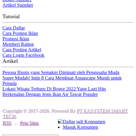
Artikel Supplier
Tutorial
Cara Daftar
Cara Posting Iklan
Promosi Iklan
Memberi Rating
Cara Posting Artikel
Cara Login Facebook
Artikel
Pesona Bisnis yang Semakin Diminati oleh Pengusaha Muda
Super Mudah! Intip 8 Cara Membuat Aquascape Murah untuk
Pemula
Lokasi Wisata Terbaru Di Bogor 2022 Yang Lagi Hits
Berkenalan Dengan Jenis Ikan Air Tawar Populer
Copyright © 2017-2026. Powered By
PT EASYSTEM SMART
TECH
.
Daftar jadi Konsumen
RSS
.
Peta Situs
Masuk Konsumen