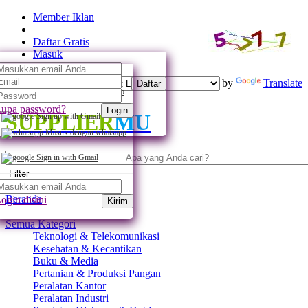
Member Iklan
Daftar Gratis
Masuk
Powered by
Translate
Daftar
Daftar dengan whatsapp
upa password?
Login
SUPPLIER
MU
Sign up with Gmail
Masuk dengan whatsapp
Sign in with Gmail
Filter
Beranda
ogin disini
Kirim
Semua Kategori
Teknologi & Telekomunikasi
Kesehatan & Kecantikan
Buku & Media
Pertanian & Produksi Pangan
Peralatan Kantor
Peralatan Industri