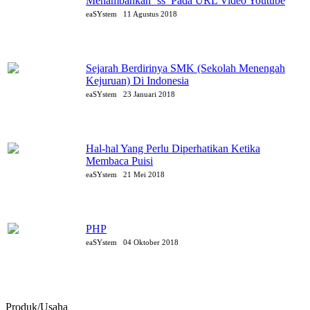
Menambahkan ‘ss’ Pada URL Video Youtube
eaSYstem
11 Agustus 2018
Sejarah Berdirinya SMK (Sekolah Menengah
Kejuruan) Di Indonesia
eaSYstem
23 Januari 2018
Hal-hal Yang Perlu Diperhatikan Ketika
Membaca Puisi
eaSYstem
21 Mei 2018
PHP
eaSYstem
04 Oktober 2018
Produk/Usaha