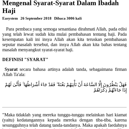
Mengenal Syarat-Syarat Dalam Ibadah
Haji
Easystem
26 September 2018
Dibaca 3006 kali
Para pembaca yang semoga senantiasa dirahmati Allah, pada edisi
yang telah lewat sudah kita mulai pembahasan tentang haji. Pada
kesempatan kali ini insya Allah akan kita teruskan pembahasan
seputar masalah tersebut, dan insya Allah akan kita bahas tentang
masalah menyangkut syarat-syarat haji.
DEFINISI "SYARAT"
Syarat
secara bahasa artinya adalah tanda, sebagaimana firman
Allah Ta'ala:
فَهَلْ يَنْظُرُونَ إِلَّا السَّاعَةَ أَنْ تَأْتِيَهُمْ بَغْتَةً ۖ فَقَدْ جَاءَ أَشْرَاطُهَا ۚ فَأَنَّىٰ لَهُمْ
إِذَا جَاءَتْهُمْ ذِكْرَاهُمْ
"Maka tidaklah yang mereka tunggu-tunggu melainkan hari kiamat
(yaitu) kedatangannya kepada mereka dengan tiba-tiba, karena
sesungguhnya telah datang tanda-tandanya. Maka apakah faedahnya