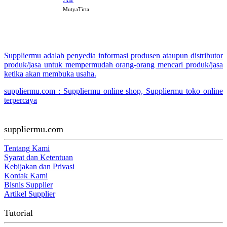
MutyaTirta
Suppliermu adalah penyedia informasi produsen ataupun distributor
produk/jasa untuk mempermudah orang-orang mencari produk/jasa
ketika akan membuka usaha.
suppliermu.com : Suppliermu online shop, Suppliermu toko online
terpercaya
suppliermu.com
Tentang Kami
Syarat dan Ketentuan
Kebijakan dan Privasi
Kontak Kami
Bisnis Supplier
Artikel Supplier
Tutorial