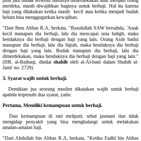
pula jika budak tersebut nantinya dimerdekakan atau menjadi orang
merdeka, masih diwajibkan baginya untuk berhaji. Hal itu karena
haji yang dilakukan ketika masih kecil atau ketika menjadi budak
belum bisa menggugurkan kewajiban.
"Dari Ibnu Abbas R.A, berkata, "Rasulullah SAW bersabda, 'Anak
kecil manapun dia berhaji, lalu dia mencapai usia baligh, maka
hendaknya dia berhaji dengan haji yang lain. Orang Arab badui
manapun dia berhaji, lalu dia hijrah, maka hendaknya dia berhaji
dengan haji yang lain. Budak manapun dia berhaji, lalu dia
dimerdekakan, maka hendaknya dia berhaji dengan haji yang lain."
(HR. al-Baihaqi, dinilai
shahih
oleh al-Al-bani dalam Shahih al-
Jami' no. 2729)
3. Syarat wajib untuk berhaji.
Demikian jua seorang muslim dikatakan wajib untuk berhaji
apabila terpenuhi dua syarat, yaitu:
Pertama, Memiliki
kemampuan untuk berhaji.
Dan kemampuan di sini meliputi; sehat jasmani dan tidak
mengidap penyakit yang bisa menghalangi untuk melakukan
amalan-amalan haji.
"Dari Abdullah bin Abbas R.A, berkata, "Ketika Fadhl bin Abbas