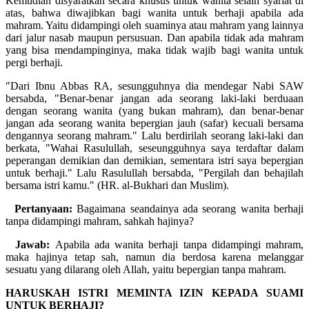
Kemudian disyaratkan secara khusus untuk wanita selain syariat di
atas, bahwa diwajibkan bagi wanita untuk berhaji apabila ada
mahram. Yaitu didampingi oleh suaminya atau mahram yang lainnya
dari jalur nasab maupun persusuan. Dan apabila tidak ada mahram
yang bisa mendampinginya, maka tidak wajib bagi wanita untuk
pergi berhaji.
"Dari Ibnu Abbas RA, sesungguhnya dia mendegar Nabi SAW
bersabda, "Benar-benar jangan ada seorang laki-laki berduaan
dengan seorang wanita (yang bukan mahram), dan benar-benar
jangan ada seorang wanita bepergian jauh (safar) kecuali bersama
dengannya seorang mahram." Lalu berdirilah seorang laki-laki dan
berkata, "Wahai Rasulullah, seseungguhnya saya terdaftar dalam
peperangan demikian dan demikian, sementara istri saya bepergian
untuk berhaji." Lalu Rasulullah bersabda, "Pergilah dan behajilah
bersama istri kamu." (HR. al-Bukhari dan Muslim).
Pertanyaan:
Bagaimana seandainya ada seorang wanita berhaji
tanpa didampingi mahram, sahkah hajinya?
Jawab:
Apabila ada wanita berhaji tanpa didampingi mahram,
maka hajinya tetap sah, namun dia berdosa karena melanggar
sesuatu yang dilarang oleh Allah, yaitu bepergian tanpa mahram.
HARUSKAH ISTRI MEMINTA IZIN KEPADA SUAMI
UNTUK BERHAJI?