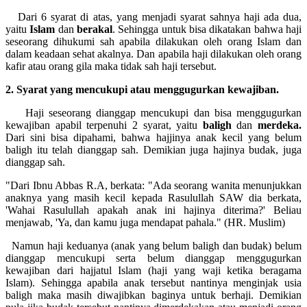
Dari 6 syarat di atas, yang menjadi syarat sahnya haji ada dua,
yaitu
Islam
dan
berakal
. Sehingga untuk bisa dikatakan bahwa haji
seseorang dihukumi sah apabila dilakukan oleh orang Islam dan
dalam keadaan sehat akalnya. Dan apabila haji dilakukan oleh orang
kafir atau orang gila maka tidak sah haji tersebut.
2. Syarat yang mencukupi atau menggugurkan kewajiban.
Haji seseorang dianggap mencukupi dan bisa menggugurkan
kewajiban apabil terpenuhi 2 syarat, yaitu
baligh
dan
merdeka.
Dari sini bisa dipahami, bahwa hajjinya anak kecil yang belum
baligh itu telah dianggap sah. Demikian juga hajinya budak, juga
dianggap sah.
"Dari Ibnu Abbas R.A, berkata: "Ada seorang wanita menunjukkan
anaknya yang masih kecil kepada Rasulullah SAW dia berkata,
'Wahai Rasulullah apakah anak ini hajinya diterima?' Beliau
menjawab, 'Ya, dan kamu juga mendapat pahala." (HR. Muslim)
Namun haji keduanya (anak yang belum baligh dan budak) belum
dianggap mencukupi serta belum dianggap menggugurkan
kewajiban dari hajjatul Islam (haji yang waji ketika beragama
Islam). Sehingga apabila anak tersebut nantinya menginjak usia
baligh maka masih diwajibkan baginya untuk berhaji. Demikian