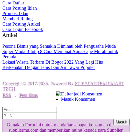
Cara Daftar
Cara Posting Iklan
Promosi Iklan
Memberi Rating
Cara Posting Artikel
Cara Login Facebook
Artikel
Pesona Bisnis yang Semakin Diminati oleh Pengusaha Muda
Super Mudah! Intip 8 Cara Membuat Aquascape Murah untuk
Pemula
Lokasi Wisata Terbaru Di Bogor 2022 Yang Lagi Hits
Berkenalan Dengan Jenis Ikan Air Tawar Populer
Copyright © 2017-2026. Powered By
PT EASYSTEM SMART
TECH
.
Daftar jadi Konsumen
RSS
.
Peta Situs
Masuk Konsumen
Masuk
Gunakan Form ini untuk mendaftar sebagai konsumen di
suppliermu.com dan memberikan rating kepada para Supplier.