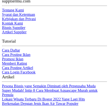
suppliermu.com
Tentang Kami
Syarat dan Ketentuan
Kebijakan dan Privasi
Kontak Kami
Bisnis Supplier
Artikel Supplier
Tutorial
Cara Daftar
Cara Posting Iklan
Promosi Iklan
Memberi Rating
Cara Posting Artikel
Cara Login Facebook
Artikel
Pesona Bisnis yang Semakin Diminati oleh Pengusaha Muda
Super Mudah! Intip 8 Cara Membuat Aquascape Murah untuk
Pemula
Lokasi Wisata Terbaru Di Bogor 2022 Yang Lagi Hits
Berkenalan Dengan Jenis Ikan Air Tawar Populer