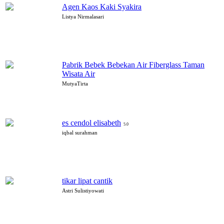
Agen Kaos Kaki Syakira
Listya Nirmalasari
Pabrik Bebek Bebekan Air Fiberglass Taman
Wisata Air
MutyaTirta
es cendol elisabeth
5.0
iqbal surahman
tikar lipat cantik
Astri Sulistiyowati