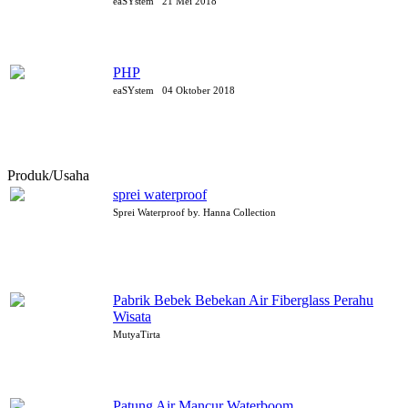
eaSYstem
21 Mei 2018
PHP
eaSYstem
04 Oktober 2018
Produk/Usaha
sprei waterproof
Sprei Waterproof by. Hanna Collection
Pabrik Bebek Bebekan Air Fiberglass Perahu
Wisata
MutyaTirta
Patung Air Mancur Waterboom