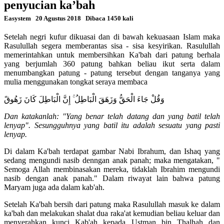
penyucian ka’bah
Easystem
20 Agustus 2018
Dibaca 1450 kali
Setelah negri kufur dikuasai dan di bawah kekuasaan Islam maka
Rasulullah segera memberantas sisa - sisa kesyirikan. Rasulullah
memerintahkan untuk membersihkan Ka'bah dari patung berhala
yang berjumlah 360 patung bahkan beliau ikut serta dalam
menumbangkan patung - patung tersebut dengan tanganya yang
mulia menggunakan tongkat seraya membaca
وَقُلْ جَاءَ الْحَقُّ وَزَهَقَ الْبَاطِلُ ۚ إِنَّ الْبَاطِلَ كَانَ زَهُوقً
Dan katakanlah: "Yang benar telah datang dan yang batil telah
lenyap". Sesungguhnya yang batil itu adalah sesuatu yang pasti
lenyap.
Di dalam Ka'bah terdapat gambar Nabi Ibrahum, dan Ishaq yang
sedang mengundi nasib denngan anak panah; maka mengatakan, "
Semoga Allah membinasakan mereka, tidaklah Ibrahim mengundi
nasib dengan anak panah." Dalam riwayat lain bahwa patung
Maryam juga ada dalam kab'ah.
Setelah Ka'bah bersih dari patung maka Rasulullah masuk ke dalam
ka'bah dan melakukan shalat dua raka'at kemudian beliau keluar dan
menyerahkan kunci Kab'ah kepada Ustman bin Thalhah dan