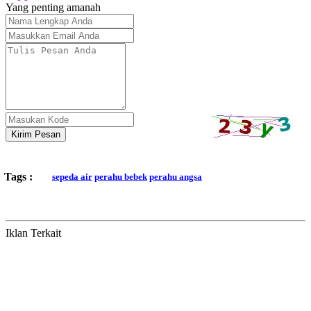
Yang penting amanah
Kirim Pesan
Tags :
sepeda air
perahu bebek
perahu angsa
Iklan Terkait