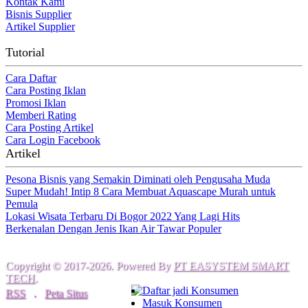
Kontak Kami
Bisnis Supplier
Artikel Supplier
Tutorial
Cara Daftar
Cara Posting Iklan
Promosi Iklan
Memberi Rating
Cara Posting Artikel
Cara Login Facebook
Artikel
Pesona Bisnis yang Semakin Diminati oleh Pengusaha Muda
Super Mudah! Intip 8 Cara Membuat Aquascape Murah untuk
Pemula
Lokasi Wisata Terbaru Di Bogor 2022 Yang Lagi Hits
Berkenalan Dengan Jenis Ikan Air Tawar Populer
Copyright © 2017-2026. Powered By
PT EASYSTEM SMART
TECH
.
Daftar jadi Konsumen
RSS
.
Peta Situs
Masuk Konsumen