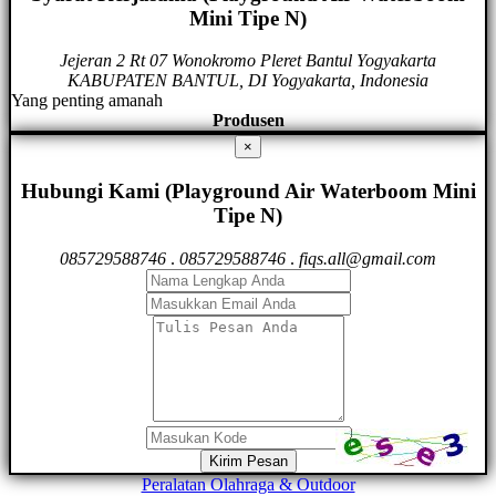
Mini Tipe N)
Jejeran 2 Rt 07 Wonokromo Pleret Bantul Yogyakarta
KABUPATEN BANTUL, DI Yogyakarta, Indonesia
Yang penting amanah
Produsen
×
Hubungi Kami (Playground Air Waterboom Mini
Tipe N)
085729588746
.
085729588746
.
fiqs.all@gmail.com
Kirim Pesan
Peralatan Olahraga & Outdoor