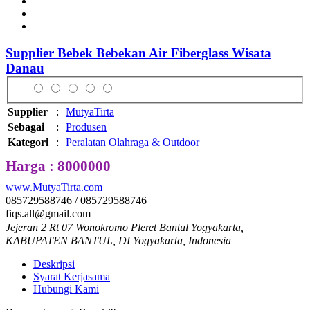
Supplier Bebek Bebekan Air Fiberglass Wisata
Danau
Supplier
:
MutyaTirta
Sebagai
:
Produsen
Kategori
:
Peralatan Olahraga & Outdoor
Harga : 8000000
www.MutyaTirta.com
085729588746 / 085729588746
fiqs.all@gmail.com
Jejeran 2 Rt 07 Wonokromo Pleret Bantul Yogyakarta,
KABUPATEN BANTUL, DI Yogyakarta, Indonesia
Deskripsi
Syarat Kerjasama
Hubungi Kami