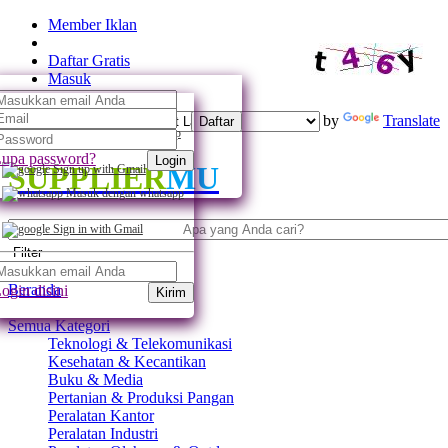
Member Iklan
Daftar Gratis
Masuk
Powered by
Translate
Daftar
Daftar dengan whatsapp
upa password?
Login
SUPPLIER
MU
Sign up with Gmail
Masuk dengan whatsapp
Sign in with Gmail
Filter
Beranda
ogin disini
Kirim
Semua Kategori
Teknologi & Telekomunikasi
Kesehatan & Kecantikan
Buku & Media
Pertanian & Produksi Pangan
Peralatan Kantor
Peralatan Industri