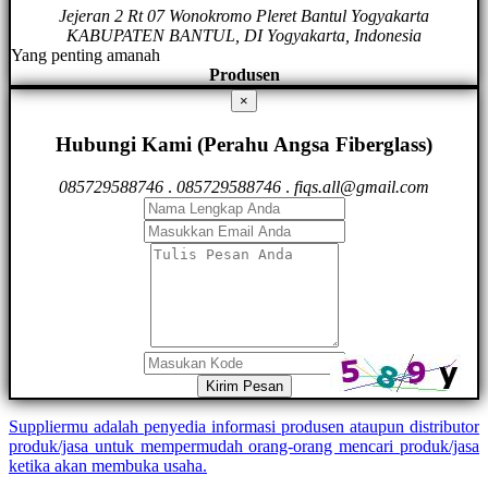
Jejeran 2 Rt 07 Wonokromo Pleret Bantul Yogyakarta
KABUPATEN BANTUL, DI Yogyakarta, Indonesia
Yang penting amanah
Produsen
×
Hubungi Kami (Perahu Angsa Fiberglass)
085729588746
.
085729588746
.
fiqs.all@gmail.com
Kirim Pesan
Suppliermu adalah penyedia informasi produsen ataupun distributor
produk/jasa untuk mempermudah orang-orang mencari produk/jasa
ketika akan membuka usaha.