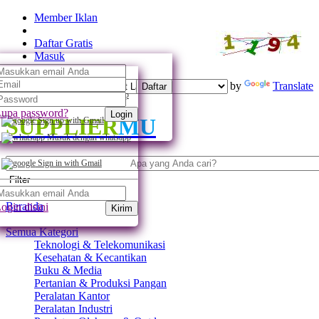
Member Iklan
Daftar Gratis
Masuk
Powered by
Translate
Daftar
Daftar dengan whatsapp
upa password?
Login
SUPPLIER
MU
Sign up with Gmail
Masuk dengan whatsapp
Sign in with Gmail
Filter
Beranda
ogin disini
Kirim
Semua Kategori
Teknologi & Telekomunikasi
Kesehatan & Kecantikan
Buku & Media
Pertanian & Produksi Pangan
Peralatan Kantor
Peralatan Industri