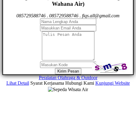
Wahana Air)
085729588746
.
085729588746
.
fiqs.all@gmail.com
Kirim Pesan
Peralatan Olahraga & Outdoor
Lihat Detail
Syarat Kerjasama
Hubungi Kami
Kunjungi Website