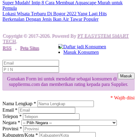
Super Mudah! Intip 8 Cara Membuat Aquascape Murah untuk
Pemula
Lokasi Wisata Terbaru Di Bogor 2022 Yang Lagi Hits
Berkenalan Dengan Jenis Ikan Air Tawar Populer
Copyright © 2017-2026. Powered By
PT EASYSTEM SMART
TECH
.
Daftar jadi Konsumen
RSS
.
Peta Situs
Masuk Konsumen
Masuk
Gunakan Form ini untuk mendaftar sebagai konsumen di
suppliermu.com dan memberikan rating kepada para Supplier.
* Wajib diisi
Nama Lengkap *
Email *
Telepon *
Negara *
Provinsi *
Kabupaten/Kota *