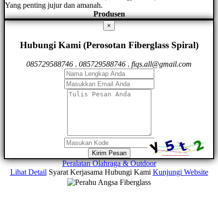
Yang penting jujur dan amanah.
Produsen
×
Hubungi Kami (Perosotan Fiberglass Spiral)
085729588746
.
085729588746
.
fiqs.all@gmail.com
Kirim Pesan
Peralatan Olahraga & Outdoor
Lihat Detail
Syarat Kerjasama
Hubungi Kami
Kunjungi Website