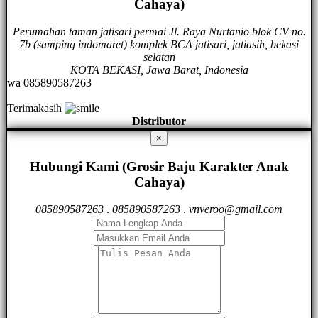
Cahaya)
Perumahan taman jatisari permai Jl. Raya Nurtanio blok CV no.
7b (samping indomaret) komplek BCA jatisari, jatiasih, bekasi
selatan
KOTA BEKASI, Jawa Barat, Indonesia
wa 085890587263
Terimakasih
Distributor
×
Hubungi Kami (Grosir Baju Karakter Anak
Cahaya)
085890587263
.
085890587263
.
vnveroo@gmail.com