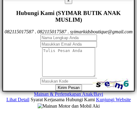
×
Hubungi Kami (SYIMAR BUTIK ANAK
MUSLIM)
082115017587
.
082115017587
.
syimarkidsboutique@gmail.com
Kirim Pesan
Mainan & Perlengkapan Anak/Bayi
Lihat Detail
Syarat Kerjasama
Hubungi Kami
Kunjungi Website