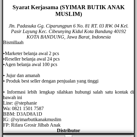
Syarat Kerjasama (SYIMAR BUTIK ANAK
MUSLIM)
Jln. Padasuka Gg. Ciparungpun 6 No. 81 RT. 03 RW. 04 Kel.
Pasir Layung Kec. Cibeunying Kidul Kota Bandung 40192
KOTA BANDUNG, Jawa Barat, Indonesia
Bismillaah
•Marketer belanja awal 2 pcs
•Reseller belanja awal 24 pcs
•Agen belanja awal 100 pcs
• Jujur dan amanah
• Produk best seller dengan penjualan yang tinggi
• Informasi lebih lengkap silahkan hubungi salah satu kontak di
bawah ini
Line: @stephanie
Wa: 0821 1501 7587
BBM: D3AD8A1D
IG: @syimarbutikanakmuslim
FP: Rifara Grosir Jilbab Anak
Distributor