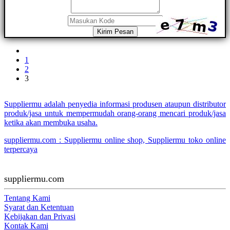
Kirim Pesan
1
2
3
Suppliermu adalah penyedia informasi produsen ataupun distributor
produk/jasa untuk mempermudah orang-orang mencari produk/jasa
ketika akan membuka usaha.
suppliermu.com : Suppliermu online shop, Suppliermu toko online
terpercaya
suppliermu.com
Tentang Kami
Syarat dan Ketentuan
Kebijakan dan Privasi
Kontak Kami