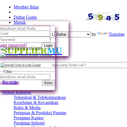
Member Iklan
Daftar Gratis
Masuk
Powered by
Translate
Daftar
Daftar dengan whatsapp
upa password?
Login
SUPPLIER
MU
Sign up with Gmail
Masuk dengan whatsapp
Sign in with Gmail
Filter
Beranda
ogin disini
Kirim
Semua Kategori
Teknologi & Telekomunikasi
Kesehatan & Kecantikan
Buku & Media
Pertanian & Produksi Pangan
Peralatan Kantor
Peralatan Industri