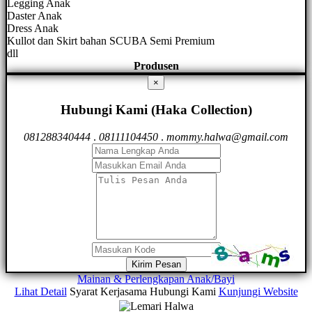
Legging Anak
Daster Anak
Dress Anak
Kullot dan Skirt bahan SCUBA Semi Premium
dll
Produsen
×
Hubungi Kami (Haka Collection)
081288340444
.
08111104450
.
mommy.halwa@gmail.com
Kirim Pesan
Mainan & Perlengkapan Anak/Bayi
Lihat Detail
Syarat Kerjasama
Hubungi Kami
Kunjungi Website