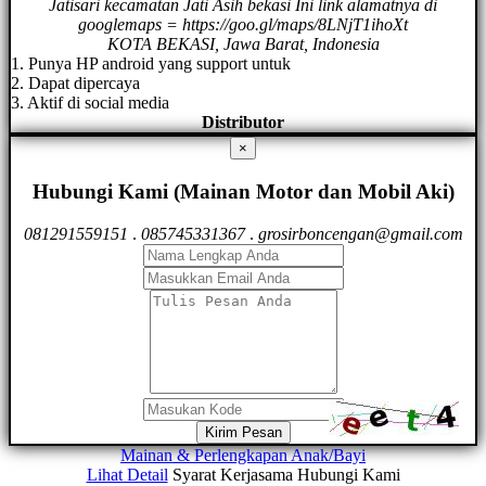
Jatisari kecamatan Jati Asih bekasi Ini link alamatnya di
googlemaps = https://goo.gl/maps/8LNjT1ihoXt
KOTA BEKASI, Jawa Barat, Indonesia
1. Punya HP android yang support untuk
2. Dapat dipercaya
3. Aktif di social media
Distributor
×
Hubungi Kami (Mainan Motor dan Mobil Aki)
081291559151
.
085745331367
.
grosirboncengan@gmail.com
Kirim Pesan
Mainan & Perlengkapan Anak/Bayi
Lihat Detail
Syarat Kerjasama
Hubungi Kami