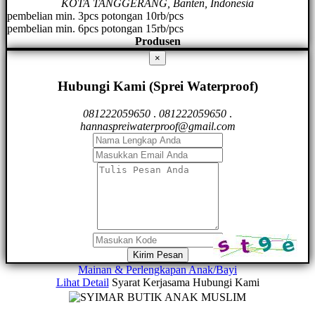
KOTA TANGGERANG, Banten, Indonesia
pembelian min. 3pcs potongan 10rb/pcs
pembelian min. 6pcs potongan 15rb/pcs
Produsen
×
Hubungi Kami (Sprei Waterproof)
081222059650
.
081222059650
.
hannaspreiwaterproof@gmail.com
Kirim Pesan
Mainan & Perlengkapan Anak/Bayi
Lihat Detail
Syarat Kerjasama
Hubungi Kami