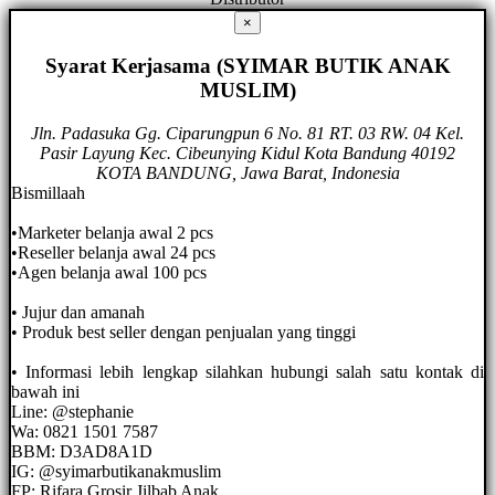
×
Syarat Kerjasama (SYIMAR BUTIK ANAK
MUSLIM)
Jln. Padasuka Gg. Ciparungpun 6 No. 81 RT. 03 RW. 04 Kel.
Pasir Layung Kec. Cibeunying Kidul Kota Bandung 40192
KOTA BANDUNG, Jawa Barat, Indonesia
Bismillaah
•Marketer belanja awal 2 pcs
•Reseller belanja awal 24 pcs
•Agen belanja awal 100 pcs
• Jujur dan amanah
• Produk best seller dengan penjualan yang tinggi
• Informasi lebih lengkap silahkan hubungi salah satu kontak di
bawah ini
Line: @stephanie
Wa: 0821 1501 7587
BBM: D3AD8A1D
IG: @syimarbutikanakmuslim
FP: Rifara Grosir Jilbab Anak