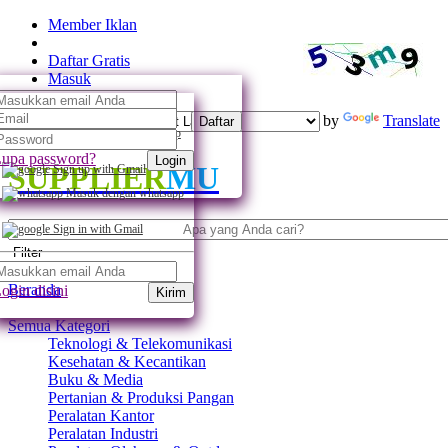
Member Iklan
Daftar Gratis
Masuk
Powered by
Translate
Daftar
Daftar dengan whatsapp
upa password?
Login
SUPPLIER
MU
Sign up with Gmail
Masuk dengan whatsapp
Sign in with Gmail
Filter
Beranda
ogin disini
Kirim
Semua Kategori
Teknologi & Telekomunikasi
Kesehatan & Kecantikan
Buku & Media
Pertanian & Produksi Pangan
Peralatan Kantor
Peralatan Industri