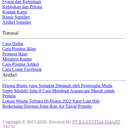
Syarat dan Ketentuan
Kebijakan dan Privasi
Kontak Kami
Bisnis Supplier
Artikel Supplier
Tutorial
Cara Daftar
Cara Posting Iklan
Promosi Iklan
Memberi Rating
Cara Posting Artikel
Cara Login Facebook
Artikel
Pesona Bisnis yang Semakin Diminati oleh Pengusaha Muda
Super Mudah! Intip 8 Cara Membuat Aquascape Murah untuk
Pemula
Lokasi Wisata Terbaru Di Bogor 2022 Yang Lagi Hits
Berkenalan Dengan Jenis Ikan Air Tawar Populer
Copyright © 2017-2026. Powered By
PT EASYSTEM SMART
TECH
.