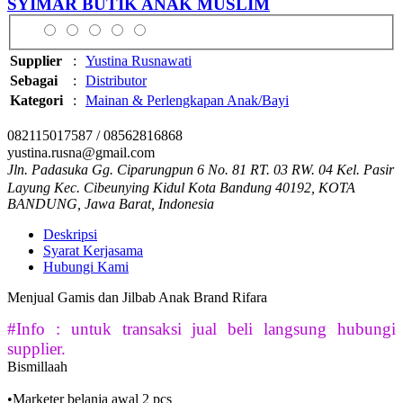
SYIMAR BUTIK ANAK MUSLIM
Supplier
:
Yustina Rusnawati
Sebagai
:
Distributor
Kategori
:
Mainan & Perlengkapan Anak/Bayi
082115017587 / 08562816868
yustina.rusna@gmail.com
Jln. Padasuka Gg. Ciparungpun 6 No. 81 RT. 03 RW. 04 Kel. Pasir
Layung Kec. Cibeunying Kidul Kota Bandung 40192, KOTA
BANDUNG, Jawa Barat, Indonesia
Deskripsi
Syarat Kerjasama
Hubungi Kami
Menjual Gamis dan Jilbab Anak Brand Rifara
#Info : untuk transaksi jual beli langsung hubungi
supplier.
Bismillaah
•Marketer belanja awal 2 pcs