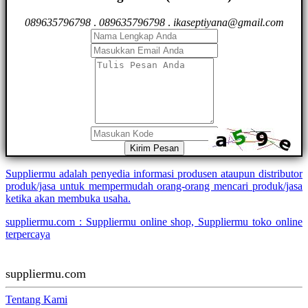
089635796798
.
089635796798
.
ikaseptiyana@gmail.com
Kirim Pesan
Suppliermu adalah penyedia informasi produsen ataupun distributor
produk/jasa untuk mempermudah orang-orang mencari produk/jasa
ketika akan membuka usaha.
suppliermu.com : Suppliermu online shop, Suppliermu toko online
terpercaya
suppliermu.com
Tentang Kami