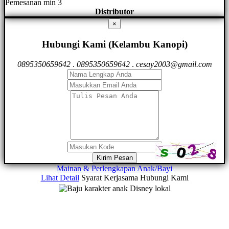
Pemesanan min 3
Distributor
×
Hubungi Kami (Kelambu Kanopi)
0895350659642
.
0895350659642
.
cesay2003@gmail.com
Kirim Pesan
Mainan & Perlengkapan Anak/Bayi
Lihat Detail
Syarat Kerjasama
Hubungi Kami