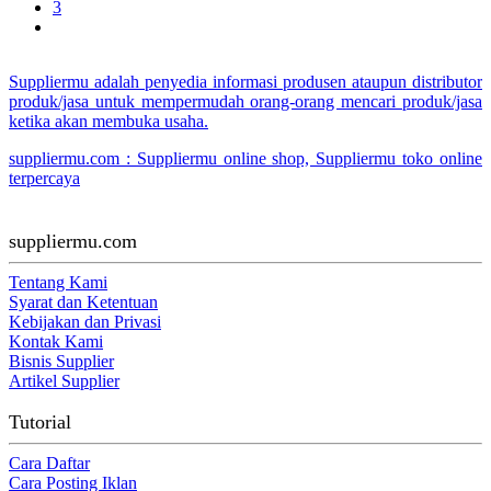
3
Suppliermu adalah penyedia informasi produsen ataupun distributor
produk/jasa untuk mempermudah orang-orang mencari produk/jasa
ketika akan membuka usaha.
suppliermu.com : Suppliermu online shop, Suppliermu toko online
terpercaya
suppliermu.com
Tentang Kami
Syarat dan Ketentuan
Kebijakan dan Privasi
Kontak Kami
Bisnis Supplier
Artikel Supplier
Tutorial
Cara Daftar
Cara Posting Iklan