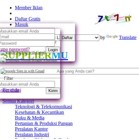
Member Iklan
Daftar Gratis
Masuk
Powered by
Translate
Daftar
Daftar dengan whatsapp
upa password?
Login
SUPPLIER
MU
Sign up with Gmail
Masuk dengan whatsapp
Sign in with Gmail
Filter
Beranda
ogin disini
Kirim
Semua Kategori
Teknologi & Telekomunikasi
Kesehatan & Kecantikan
Buku & Media
Pertanian & Produksi Pangan
Peralatan Kantor
Peralatan Industri