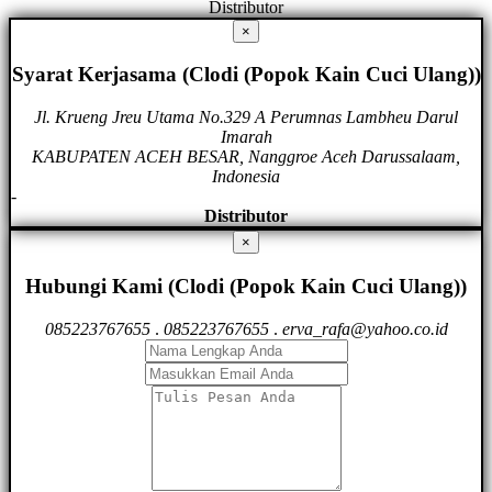
Distributor
×
Syarat Kerjasama (Clodi (Popok Kain Cuci Ulang))
Jl. Krueng Jreu Utama No.329 A Perumnas Lambheu Darul
Imarah
KABUPATEN ACEH BESAR, Nanggroe Aceh Darussalaam,
Indonesia
-
Distributor
×
Hubungi Kami (Clodi (Popok Kain Cuci Ulang))
085223767655
.
085223767655
.
erva_rafa@yahoo.co.id