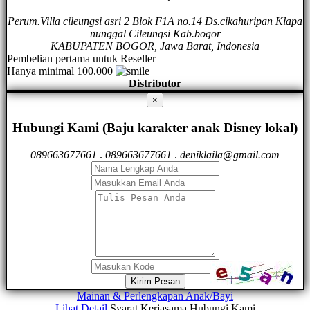
Perum.Villa cileungsi asri 2 Blok F1A no.14 Ds.cikahuripan Klapa
nunggal Cileungsi Kab.bogor
KABUPATEN BOGOR, Jawa Barat, Indonesia
Pembelian pertama untuk Reseller
Hanya minimal 100.000
Distributor
×
Hubungi Kami (Baju karakter anak Disney lokal)
089663677661
.
089663677661
.
deniklaila@gmail.com
Kirim Pesan
Mainan & Perlengkapan Anak/Bayi
Lihat Detail
Syarat Kerjasama
Hubungi Kami