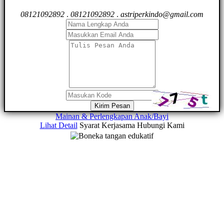
08121092892
.
08121092892
.
astriperkindo@gmail.com
Kirim Pesan
Mainan & Perlengkapan Anak/Bayi
Lihat Detail
Syarat Kerjasama
Hubungi Kami