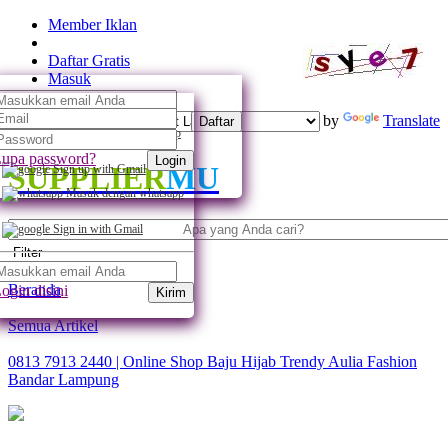
Member Iklan
Daftar Gratis
Masuk
Powered by
Translate
Daftar
Daftar dengan whatsapp
upa password?
Login
SUPPLIER
MU
Sign up with Gmail
Masuk dengan whatsapp
Sign in with Gmail
Filter
Beranda
ogin disini
Kirim
Semua Artikel
0813 7913 2440 | Online Shop Baju Hijab Trendy Aulia Fashion
Bandar Lampung