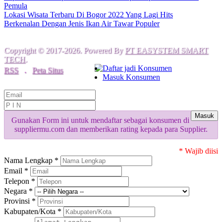
Pemula
Lokasi Wisata Terbaru Di Bogor 2022 Yang Lagi Hits
Berkenalan Dengan Jenis Ikan Air Tawar Populer
Copyright © 2017-2026. Powered By
PT EASYSTEM SMART
TECH
.
Daftar jadi Konsumen
RSS
.
Peta Situs
Masuk Konsumen
Masuk
Gunakan Form ini untuk mendaftar sebagai konsumen di
suppliermu.com dan memberikan rating kepada para Supplier.
* Wajib diisi
Nama Lengkap *
Email *
Telepon *
Negara *
Provinsi *
Kabupaten/Kota *