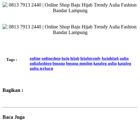
online
onlineshop
baju
hijab
hijabtrendy
bajuhijab
aulia
Tags :
auliafashion
busana
busana muslim
katalog aulia
katalog
aulia terbaru
Bagikan :
Baca Juga