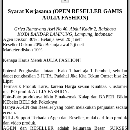
Syarat Kerjasama (OPEN RESELLER GAMIS
AULIA FASHION)
Griya Ramayana Asri No.40, Abdul Kadir 2, Rajabasa
KOTA BANDAR LAMPUNG, Lampung, Indonesia
Agen Diskon 30% : Belanja awal 20 jt nett
Reseller Diskon 20% : Belanja awal 5 jt nett
Marketer diskon 10%
Kenapa Harus Merek AULIA FASHION?
Potensi Penghasilan Jutaan. Kalo 1 hari aja 1 Pembeli, sebulan
dapet penghasilan 3 JUTA. Padahal Jika Kita Tekun Omzet bisa 2x
Lipat.
Termasuk Produk Laris, karena Harga sesuai Kualitas. Customer
rela PO produk AULIA FASHION.
Foto-Foto produknya bikin Emak-emak Kalap dan BAPER. Bikin
KEbelet BELI deh Pokoknya
Hanya AGEN dan Reseller yang boleh melakukan penjualan secara
eceran.
FULL Support Terhadap Agen dan Reseller, mulai dari foto produk
dan video produk.
AGEN dan RESELLER adalah keluaraga Besar. SUKSES