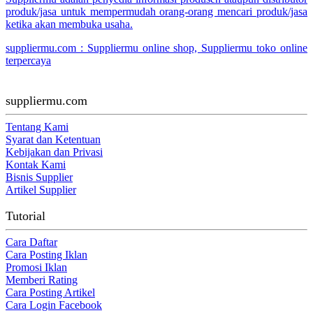
produk/jasa untuk mempermudah orang-orang mencari produk/jasa
ketika akan membuka usaha.
suppliermu.com : Suppliermu online shop, Suppliermu toko online
terpercaya
suppliermu.com
Tentang Kami
Syarat dan Ketentuan
Kebijakan dan Privasi
Kontak Kami
Bisnis Supplier
Artikel Supplier
Tutorial
Cara Daftar
Cara Posting Iklan
Promosi Iklan
Memberi Rating
Cara Posting Artikel
Cara Login Facebook