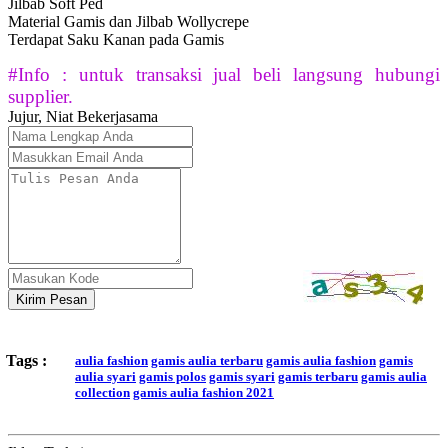
Jilbab Soft Ped
Material Gamis dan Jilbab Wollycrepe
Terdapat Saku Kanan pada Gamis
#Info : untuk transaksi jual beli langsung hubungi
supplier.
Jujur, Niat Bekerjasama
Kirim Pesan
Tags :
aulia fashion
gamis aulia terbaru
gamis aulia fashion
gamis
aulia syari
gamis polos
gamis syari
gamis terbaru
gamis aulia
collection
gamis aulia fashion 2021