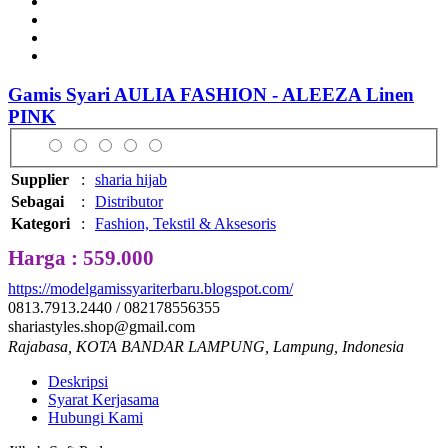
Gamis Syari AULIA FASHION - ALEEZA Linen
PINK
Supplier
:
sharia hijab
Sebagai
:
Distributor
Kategori
:
Fashion, Tekstil & Aksesoris
Harga : 559.000
https://modelgamissyariterbaru.blogspot.com/
0813.7913.2440 / 082178556355
shariastyles.shop@gmail.com
Rajabasa, KOTA BANDAR LAMPUNG, Lampung, Indonesia
Deskripsi
Syarat Kerjasama
Hubungi Kami