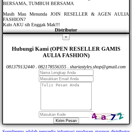
BERSAMA, TUMBUH BERSAMA
Masih Mau Menunda JOIN RESELLER & AGEN AULIA
FASHION?
Kalo AKU sih Enggak Mak!!!
Distributor
×
Hubungi Kami (OPEN RESELLER GAMIS
AULIA FASHION)
081379132440
.
082178556355
.
shariastyles.shop@gmail.com
Kirim Pesan
Suppliermu adalah penyedia informasi produsen ataupun distributor