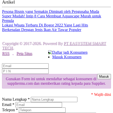
Artikel
Pesona Bisnis yang Semakin Diminati oleh Pengusaha Muda
Super Mudah! Intip 8 Cara Membuat Aquascape Murah untuk
Pemula
Lokasi Wisata Terbaru Di Bogor 2022 Yang Lagi Hits
Berkenalan Dengan Jenis Ikan Air Tawar Populer
Copyright © 2017-2026. Powered By
PT EASYSTEM SMART
TECH
.
Daftar jadi Konsumen
RSS
.
Peta Situs
Masuk Konsumen
Masuk
Gunakan Form ini untuk mendaftar sebagai konsumen di
suppliermu.com dan memberikan rating kepada para Supplier.
* Wajib diisi
Nama Lengkap *
Email *
Telepon *