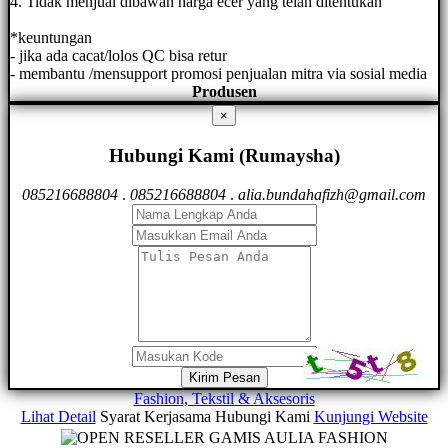
4. Tidak menjual dibawah harga ecer yang telah ditentukan
*keuntungan
- jika ada cacat/lolos QC bisa retur
- membantu /mensupport promosi penjualan mitra via sosial media
Produsen
×
Hubungi Kami (Rumaysha)
085216688804
.
085216688804
.
alia.bundahafizh@gmail.com
Kirim Pesan
Fashion, Tekstil & Aksesoris
Lihat Detail
Syarat Kerjasama
Hubungi Kami
Kunjungi Website