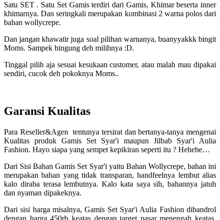
Satu SET . Satu Set Gamis terdiri dari Gamis, Khimar beserta inner
khimarnya. Dan seringkali merupakan kombinasi 2 warna polos dari
bahan wollycrepe.
Dan jangan khawatir juga soal pilihan warnanya, buanyyakkk bingit
Moms. Sampek bingung deh milihnya :D.
Tinggal pilih aja sesuai kesukaan customer, atau malah mau dipakai
sendiri, cucok deh pokoknya Moms..
Garansi Kualitas
Para Reseller&Agen tentunya tersirat dan bertanya-tanya mengenai
Kualitas produk Gamis Set Syar'i maupun Jilbab Syar'i Aulia
Fashion. Hayo siapa yang sempet kepikiran seperti itu ? Hehehe…
Dari Sisi Bahan Gamis Set Syar'i yaitu Bahan Wollycrepe, bahan ini
merupakan bahan yang tidak transparan, handfeelnya lembut alias
kalo diraba terasa lembutnya. Kalo kata saya sih, bahannya jatuh
dan nyaman dipakeknya.
Dari sisi harga misalnya, Gamis Set Syar'i Aulia Fashion dibandrol
dengan harga 450rb keatas dengan target pasar menengah keatas,