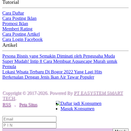
Tutorial
Cara Daftar
Cara Posting Iklan
Promosi Iklan
Memberi Rating
Cara Posting Artikel
Cara Login Facebook
Artikel
Pesona Bisnis yang Semakin Diminati oleh Pengusaha Muda
Super Mudah! Intip 8 Cara Membuat Aquascape Murah untuk
Pemula
Lokasi Wisata Terbaru Di Bogor 2022 Yang Lagi Hits
Berkenalan Dengan Jenis Ikan Air Tawar Populer
Copyright © 2017-2026. Powered By
PT EASYSTEM SMART
TECH
.
Daftar jadi Konsumen
RSS
.
Peta Situs
Masuk Konsumen