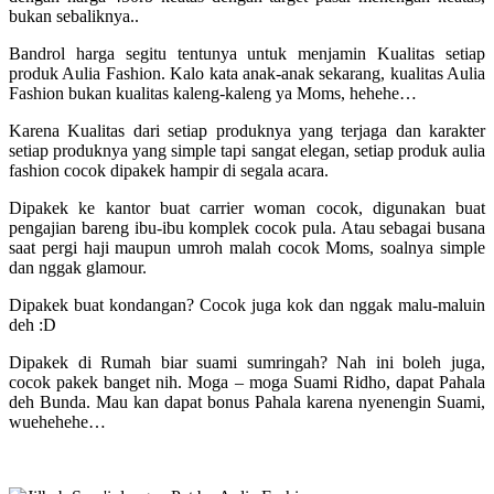
bukan sebaliknya..
Bandrol harga segitu tentunya untuk menjamin Kualitas setiap
produk Aulia Fashion. Kalo kata anak-anak sekarang, kualitas Aulia
Fashion bukan kualitas kaleng-kaleng ya Moms, hehehe…
Karena Kualitas dari setiap produknya yang terjaga dan karakter
setiap produknya yang simple tapi sangat elegan, setiap produk aulia
fashion cocok dipakek hampir di segala acara.
Dipakek ke kantor buat carrier woman cocok, digunakan buat
pengajian bareng ibu-ibu komplek cocok pula. Atau sebagai busana
saat pergi haji maupun umroh malah cocok Moms, soalnya simple
dan nggak glamour.
Dipakek buat kondangan? Cocok juga kok dan nggak malu-maluin
deh :D
Dipakek di Rumah biar suami sumringah? Nah ini boleh juga,
cocok pakek banget nih. Moga – moga Suami Ridho, dapat Pahala
deh Bunda. Mau kan dapat bonus Pahala karena nyenengin Suami,
wuehehehe…