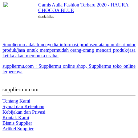
Gamis Aulia Fashion Terbaru 2020 - HAURA
CHOCOA BLUE
sharia hijab
Suppliermu adalah penyedia informasi produsen ataupun distributor
produk/jasa untuk mempermudah orang-orang mencari produk/jasa
ketika akan membuka usaha.
suppliermu.com : Suppliermu online shop, Suppliermu toko online
terpercaya
suppliermu.com
Tentang Kami
Syarat dan Ketentuan
Kebijakan dan Privasi
Kontak Kami
Bisnis Supplier
Artikel Supplier