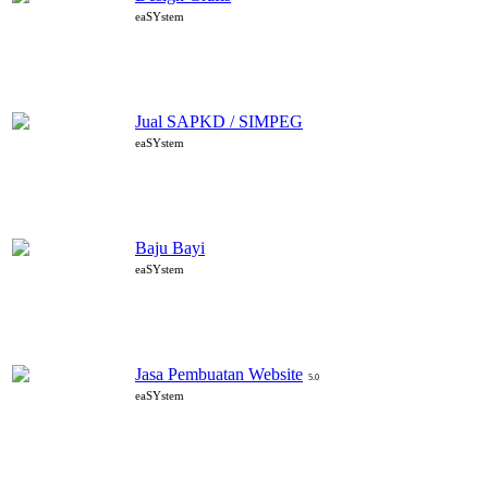
eaSYstem
Jual SAPKD / SIMPEG
eaSYstem
Baju Bayi
eaSYstem
Jasa Pembuatan Website
5.0
eaSYstem