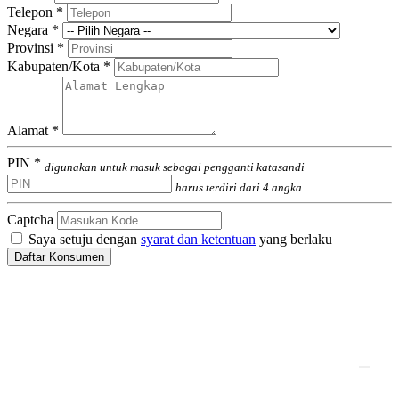
Telepon *
Negara *
Provinsi *
Kabupaten/Kota *
Alamat *
PIN *
digunakan untuk masuk sebagai pengganti katasandi
harus terdiri dari 4 angka
Captcha
Saya setuju dengan
syarat dan ketentuan
yang berlaku
Daftar Konsumen