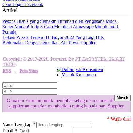
Cara Login Facebook
Artikel
Pesona Bisnis yang Semakin Diminati oleh Pengusaha Muda
Super Mudah! Intip 8 Cara Membuat Aquascape Murah untuk
Pemula
Lokasi Wisata Terbaru Di Bogor 2022 Yang Lagi Hits
Berkenalan Dengan Jenis Ikan Air Tawar Populer
Copyright © 2017-2026. Powered By
PT EASYSTEM SMART
TECH
.
Daftar jadi Konsumen
RSS
.
Peta Situs
Masuk Konsumen
Masuk
Gunakan Form ini untuk mendaftar sebagai konsumen di
suppliermu.com dan memberikan rating kepada para Supplier.
* Wajib diisi
Nama Lengkap *
Email *