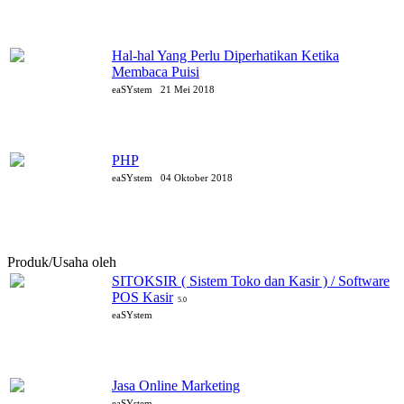
Hal-hal Yang Perlu Diperhatikan Ketika
Membaca Puisi
eaSYstem
21 Mei 2018
PHP
eaSYstem
04 Oktober 2018
Produk/Usaha oleh
eaSYstem
SITOKSIR ( Sistem Toko dan Kasir ) / Software
POS Kasir
5.0
eaSYstem
Jasa Online Marketing
eaSYstem