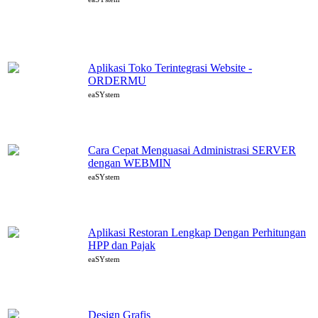
Aplikasi Toko Terintegrasi Website -
ORDERMU
eaSYstem
Cara Cepat Menguasai Administrasi SERVER
dengan WEBMIN
eaSYstem
Aplikasi Restoran Lengkap Dengan Perhitungan
HPP dan Pajak
eaSYstem
Design Grafis