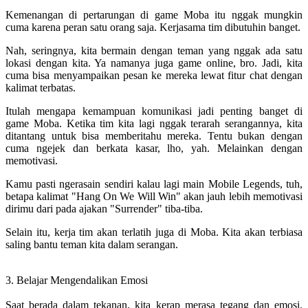
Kemenangan di pertarungan di game Moba itu nggak mungkin
cuma karena peran satu orang saja. Kerjasama tim dibutuhin banget.
Nah, seringnya, kita bermain dengan teman yang nggak ada satu
lokasi dengan kita. Ya namanya juga game online, bro. Jadi, kita
cuma bisa menyampaikan pesan ke mereka lewat fitur chat dengan
kalimat terbatas.
Itulah mengapa kemampuan komunikasi jadi penting banget di
game Moba. Ketika tim kita lagi nggak terarah serangannya, kita
ditantang untuk bisa memberitahu mereka. Tentu bukan dengan
cuma ngejek dan berkata kasar, lho, yah. Melainkan dengan
memotivasi.
Kamu pasti ngerasain sendiri kalau lagi main Mobile Legends, tuh,
betapa kalimat "Hang On We Will Win" akan jauh lebih memotivasi
dirimu dari pada ajakan "Surrender" tiba-tiba.
Selain itu, kerja tim akan terlatih juga di Moba. Kita akan terbiasa
saling bantu teman kita dalam serangan.
3. Belajar Mengendalikan Emosi
Saat berada dalam tekanan, kita kerap merasa tegang dan emosi.