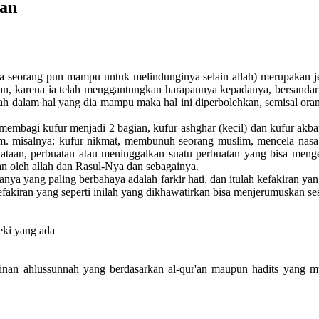
ran
ada seorang pun mampu untuk melindunginya selain allah) merupakan j
rikan, karena ia telah menggantungkan harapannya kepadanya, bersanda
llah dalam hal yang dia mampu maka hal ini diperbolehkan, semisal ora
membagi kufur menjadi 2 bagian, kufur ashghar (kecil) dan kufur akbar 
lam. misalnya: kufur nikmat, membunuh seorang muslim, mencela nas
kataan, perbuatan atau meninggalkan suatu perbuatan yang bisa mengel
n oleh allah dan Rasul-Nya dan sebagainya.
keduanya yang paling berbahaya adalah farkir hati, dan itulah kefakiran 
efakiran yang seperti inilah yang dikhawatirkan bisa menjerumuskan s
zeki yang ada
inan ahlussunnah yang berdasarkan al-qur'an maupun hadits yang m