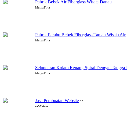
Pabrik Bebek Air Fiberglass Wisata Danau
MutyaTirta
Pabrik Perahu Bebek Fiberglass Taman Wisata Air
MutyaTirta
Seluncuran Kolam Renang Spiral Dengan Tangga 
MutyaTirta
Jasa Pembuatan Website
5.0
eaSYstem