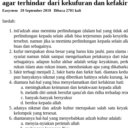
agar terhindar dari kekufuran dan kefaki
Easystem
29 September 2018
Dibaca 2781 kali
faedah:
isti'adzah atau meminta perlindungan (dalam hal yang tidak 
perlindungan kepada selain allah bisa terjerumus pada kesyi
tersebut. namun jika ia meminta perlindungan kepada selain a
buas dan sebagainya.
kufur merupakan dosa besar yang harus kita jauhi. para ulama 
syariat namun tidak sampai mengeluarkan pelakunya dari is
sebagainya. adapun kufur akbar adalah setiap keyakinan, per
rukun islam atau rukun imam, mendustakan apa yang dikabarka
fakir terbagi menjadi 2, fakir harta dan farkir hati. diantara 
pun banyaknya nikmat yang diberikan hatinya selalu kurang. k
diantara hal-hal yang bisa menyelamatkan dari kefakiran hati:
meningkatkan keimanan dan ketakwaan kepada allah
melatih diri untuk bersifat qana'ah dan ridha terhadap re
banyak-banyak bersyukur
berdoa kepada allah
adanya nikmat dan adzab kubur merupakan salah satu keyak
kelompok yang tersesat.
diantaranya hal-hal yang menyebabkan adzab kubur adalah:
menyia-nyiakan perintah allah