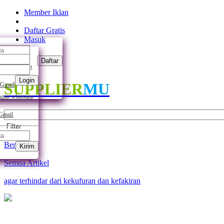
Member Iklan
Daftar Gratis
Masuk
Daftar
ngan whatsapp
Login
SUPPLIER
MU
 Gmail
gan whatsapp
 Gmail
Filter
Beranda
Kirim
Semua Artikel
agar terhindar dari kekufuran dan kefakiran