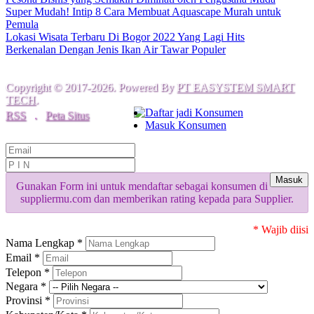
Super Mudah! Intip 8 Cara Membuat Aquascape Murah untuk
Pemula
Lokasi Wisata Terbaru Di Bogor 2022 Yang Lagi Hits
Berkenalan Dengan Jenis Ikan Air Tawar Populer
Copyright © 2017-2026. Powered By
PT EASYSTEM SMART
TECH
.
Daftar jadi Konsumen
RSS
.
Peta Situs
Masuk Konsumen
Masuk
Gunakan Form ini untuk mendaftar sebagai konsumen di
suppliermu.com dan memberikan rating kepada para Supplier.
* Wajib diisi
Nama Lengkap *
Email *
Telepon *
Negara *
Provinsi *