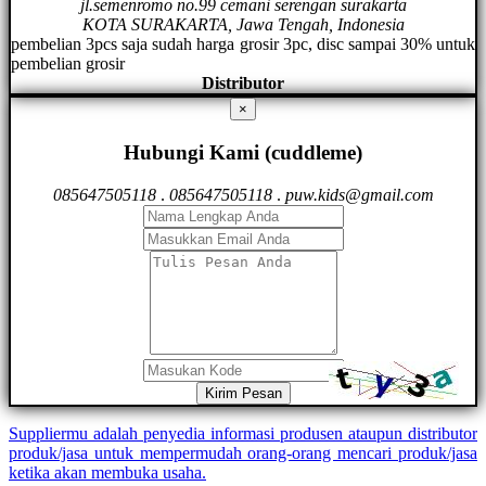
jl.semenromo no.99 cemani serengan surakarta
KOTA SURAKARTA, Jawa Tengah, Indonesia
pembelian 3pcs saja sudah harga grosir 3pc, disc sampai 30% untuk
pembelian grosir
Distributor
×
Hubungi Kami (cuddleme)
085647505118
.
085647505118
.
puw.kids@gmail.com
Kirim Pesan
Suppliermu adalah penyedia informasi produsen ataupun distributor
produk/jasa untuk mempermudah orang-orang mencari produk/jasa
ketika akan membuka usaha.