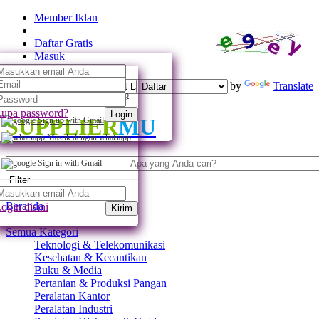
Member Iklan
Daftar Gratis
Masuk
Powered by
Translate
Daftar
Daftar dengan whatsapp
upa password?
Login
SUPPLIER
MU
Sign up with Gmail
Masuk dengan whatsapp
Sign in with Gmail
Filter
Beranda
ogin disini
Kirim
Semua Kategori
Teknologi & Telekomunikasi
Kesehatan & Kecantikan
Buku & Media
Pertanian & Produksi Pangan
Peralatan Kantor
Peralatan Industri