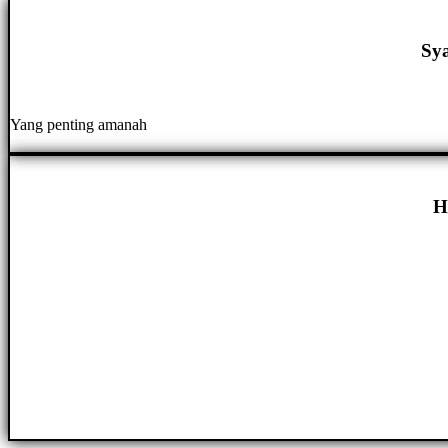
Sy
Yang penting amanah
H