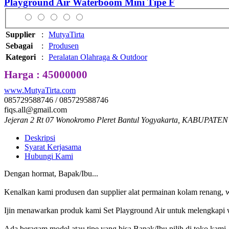
Playground Air Waterboom Mini Tipe F
Supplier
:
MutyaTirta
Sebagai
:
Produsen
Kategori
:
Peralatan Olahraga & Outdoor
Harga : 45000000
www.MutyaTirta.com
085729588746 / 085729588746
fiqs.all@gmail.com
Jejeran 2 Rt 07 Wonokromo Pleret Bantul Yogyakarta, KABUPATEN
Deskripsi
Syarat Kerjasama
Hubungi Kami
Dengan hormat, Bapak/Ibu...
Kenalkan kami produsen dan supplier alat permainan kolam renang, w
Ijin menawarkan produk kami Set Playground Air untuk melengkapi wa
Ada beragam model atau tipe yang bisa Bapak/Ibu pilih di toko kami, 