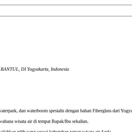
 BANTUL, DI Yogyakarta, Indonesia
aterpark, dan waterboom spesialis dengan bahan Fiberglass dari Yogya
hana wisata air di tempat Bapak/Ibu sekalian.
silahkan pilih yang sesuai kebutuhan taman wisata air Anda.