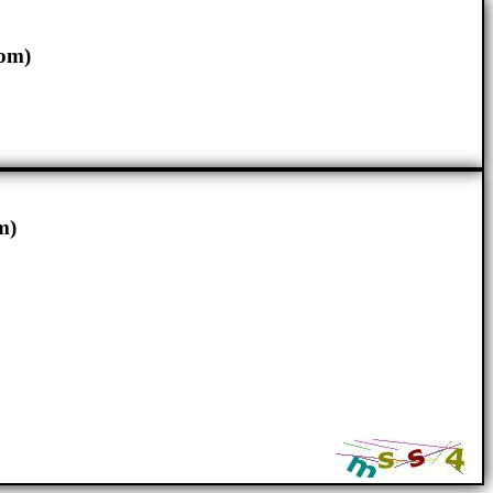
om)
m)