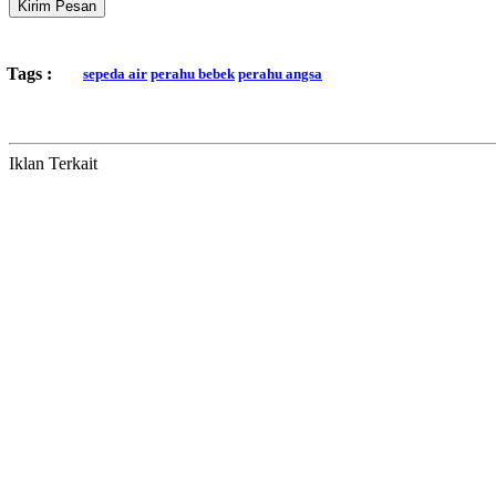
Kirim Pesan
Tags :
sepeda air
perahu bebek
perahu angsa
Iklan Terkait