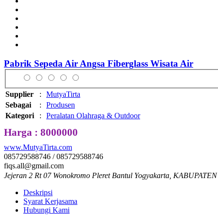
Pabrik Sepeda Air Angsa Fiberglass Wisata Air
Supplier
:
MutyaTirta
Sebagai
:
Produsen
Kategori
:
Peralatan Olahraga & Outdoor
Harga : 8000000
www.MutyaTirta.com
085729588746 / 085729588746
fiqs.all@gmail.com
Jejeran 2 Rt 07 Wonokromo Pleret Bantul Yogyakarta, KABUPATEN
Deskripsi
Syarat Kerjasama
Hubungi Kami