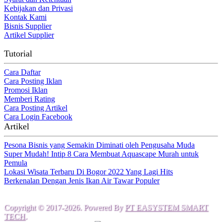
Kebijakan dan Privasi
Kontak Kami
Bisnis Supplier
Artikel Supplier
Tutorial
Cara Daftar
Cara Posting Iklan
Promosi Iklan
Memberi Rating
Cara Posting Artikel
Cara Login Facebook
Artikel
Pesona Bisnis yang Semakin Diminati oleh Pengusaha Muda
Super Mudah! Intip 8 Cara Membuat Aquascape Murah untuk
Pemula
Lokasi Wisata Terbaru Di Bogor 2022 Yang Lagi Hits
Berkenalan Dengan Jenis Ikan Air Tawar Populer
Copyright © 2017-2026. Powered By
PT EASYSTEM SMART
TECH
.