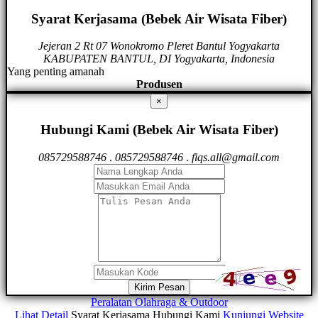
Syarat Kerjasama (Bebek Air Wisata Fiber)
Jejeran 2 Rt 07 Wonokromo Pleret Bantul Yogyakarta
KABUPATEN BANTUL, DI Yogyakarta, Indonesia
Yang penting amanah
Produsen
×
Hubungi Kami (Bebek Air Wisata Fiber)
085729588746
.
085729588746
.
fiqs.all@gmail.com
Kirim Pesan
Peralatan Olahraga & Outdoor
Lihat Detail
Syarat Kerjasama
Hubungi Kami
Kunjungi Website