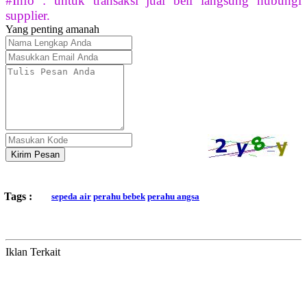
#Info : untuk transaksi jual beli langsung hubungi
supplier.
Yang penting amanah
Kirim Pesan
Tags :
sepeda air
perahu bebek
perahu angsa
Iklan Terkait