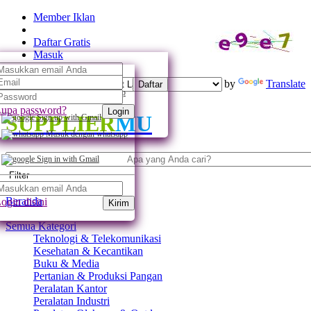
Member Iklan
Daftar Gratis
Masuk
Powered by
Translate
Daftar
Daftar dengan whatsapp
upa password?
Login
SUPPLIER
MU
Sign up with Gmail
Masuk dengan whatsapp
Sign in with Gmail
Filter
Beranda
ogin disini
Kirim
Semua Kategori
Teknologi & Telekomunikasi
Kesehatan & Kecantikan
Buku & Media
Pertanian & Produksi Pangan
Peralatan Kantor
Peralatan Industri