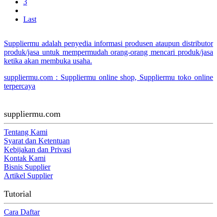
3
Last
Suppliermu adalah penyedia informasi produsen ataupun distributor
produk/jasa untuk mempermudah orang-orang mencari produk/jasa
ketika akan membuka usaha.
suppliermu.com : Suppliermu online shop, Suppliermu toko online
terpercaya
suppliermu.com
Tentang Kami
Syarat dan Ketentuan
Kebijakan dan Privasi
Kontak Kami
Bisnis Supplier
Artikel Supplier
Tutorial
Cara Daftar