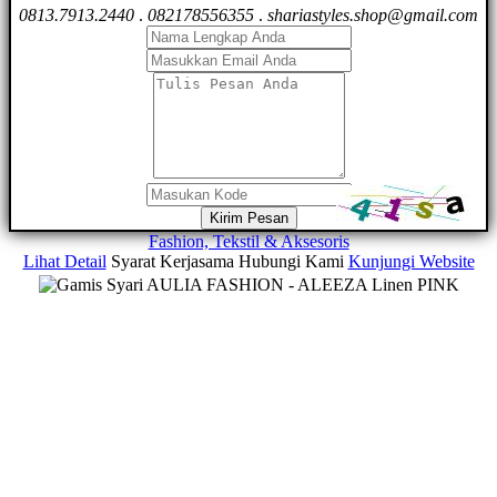
0813.7913.2440
.
082178556355
.
shariastyles.shop@gmail.com
Kirim Pesan
Fashion, Tekstil & Aksesoris
Lihat Detail
Syarat Kerjasama
Hubungi Kami
Kunjungi Website