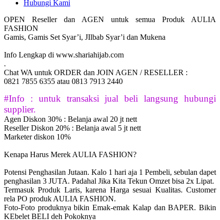
Hubungi Kami
OPEN Reseller dan AGEN untuk semua Produk AULIA
FASHION
Gamis, Gamis Set Syar’i, JIlbab Syar’i dan Mukena
Info Lengkap di www.shariahijab.com
.
Chat WA untuk ORDER dan JOIN AGEN / RESELLER :
0821 7855 6355 atau 0813 7913 2440
#Info : untuk transaksi jual beli langsung hubungi
supplier.
Agen Diskon 30% : Belanja awal 20 jt nett
Reseller Diskon 20% : Belanja awal 5 jt nett
Marketer diskon 10%
Kenapa Harus Merek AULIA FASHION?
Potensi Penghasilan Jutaan. Kalo 1 hari aja 1 Pembeli, sebulan dapet
penghasilan 3 JUTA. Padahal Jika Kita Tekun Omzet bisa 2x Lipat.
Termasuk Produk Laris, karena Harga sesuai Kualitas. Customer
rela PO produk AULIA FASHION.
Foto-Foto produknya bikin Emak-emak Kalap dan BAPER. Bikin
KEbelet BELI deh Pokoknya