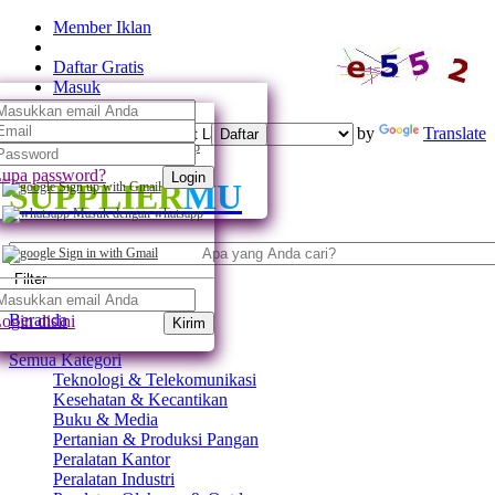
Member Iklan
Daftar Gratis
Masuk
Powered by
Translate
Daftar
Daftar dengan whatsapp
upa password?
Login
SUPPLIER
MU
Sign up with Gmail
Masuk dengan whatsapp
Sign in with Gmail
Filter
Beranda
ogin disini
Kirim
Semua Kategori
Teknologi & Telekomunikasi
Kesehatan & Kecantikan
Buku & Media
Pertanian & Produksi Pangan
Peralatan Kantor
Peralatan Industri