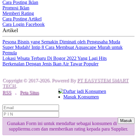
Cara Posting Iklan
Promosi Iklan
Memberi Rating
Cara Posting Artikel
Cara Login Facebook
Artikel
Pesona Bisnis yang Semakin Diminati oleh Pengusaha Muda
Super Mudah! Intip 8 Cara Membuat Aquascape Murah untuk
Pemula
Lokasi Wisata Terbaru Di Bogor 2022 Yang Lagi Hits
Berkenalan Dengan Jenis Ikan Air Tawar Populer
Copyright © 2017-2026. Powered By
PT EASYSTEM SMART
TECH
.
Daftar jadi Konsumen
RSS
.
Peta Situs
Masuk Konsumen
Masuk
Gunakan Form ini untuk mendaftar sebagai konsumen di
suppliermu.com dan memberikan rating kepada para Supplier.