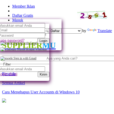
Member Iklan
Daftar Gratis
Masuk
Powered by
Translate
Daftar
Daftar dengan whatsapp
upa password?
Login
SUPPLIER
MU
Sign up with Gmail
Masuk dengan whatsapp
Sign in with Gmail
Filter
Beranda
ogin disini
Kirim
Semua Artikel
Cara Menghapus User Accounts di Windows 10