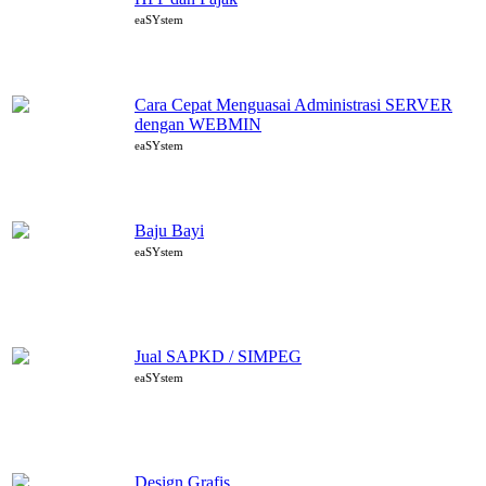
eaSYstem
Cara Cepat Menguasai Administrasi SERVER
dengan WEBMIN
eaSYstem
Baju Bayi
eaSYstem
Jual SAPKD / SIMPEG
eaSYstem
Design Grafis