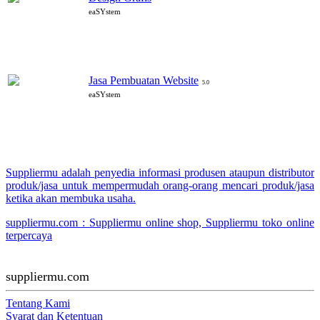
eaSYstem
Jasa Pembuatan Website
5.0
eaSYstem
Suppliermu adalah penyedia informasi produsen ataupun distributor
produk/jasa untuk mempermudah orang-orang mencari produk/jasa
ketika akan membuka usaha.
suppliermu.com : Suppliermu online shop, Suppliermu toko online
terpercaya
suppliermu.com
Tentang Kami
Syarat dan Ketentuan