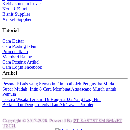
Kebijakan dan Privasi
Kontak Kami
Bisnis Supplier
Artikel Supplier
Tutorial
Cara Daftar
Cara Posting Iklan
Promosi Iklan
Memberi Rating
Cara Posting Artikel
Cara Login Facebook
Artikel
Pesona Bisnis yang Semakin Diminati oleh Pengusaha Muda
Super Mudah! Intip 8 Cara Membuat Aquascape Murah untuk
Pemula
Lokasi Wisata Terbaru Di Bogor 2022 Yang Lagi Hits
Berkenalan Dengan Jenis Ikan Air Tawar Populer
Copyright © 2017-2026. Powered By
PT EASYSTEM SMART
TECH
.