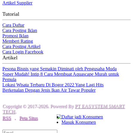
Artikel Supplier
Tutorial
Cara Daftar
Cara Posting Iklan
Promosi Iklan
Memberi Rating
Cara Posting Artikel
Cara Login Facebook
Artikel
Pesona Bisnis yang Semakin Diminati oleh Pengusaha Muda
Super Mudah! Intip 8 Cara Membuat Aquascape Murah untuk
Pemula
Lokasi Wisata Terbaru Di Bogor 2022 Yang Lagi Hits
Berkenalan Dengan Jenis Ikan Air Tawar Populer
Copyright © 2017-2026. Powered By
PT EASYSTEM SMART
TECH
.
Daftar jadi Konsumen
RSS
.
Peta Situs
Masuk Konsumen