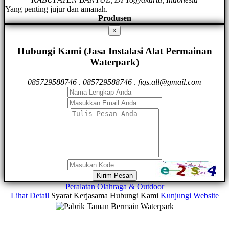
Yang penting jujur dan amanah.
Produsen
×
Hubungi Kami (Jasa Instalasi Alat Permainan
Waterpark)
085729588746
.
085729588746
.
fiqs.all@gmail.com
Kirim Pesan
Peralatan Olahraga & Outdoor
Lihat Detail
Syarat Kerjasama
Hubungi Kami
Kunjungi Website