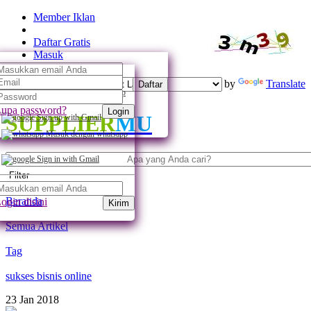
Member Iklan
Daftar Gratis
Masuk
Powered by
Translate
Daftar
Daftar dengan whatsapp
upa password?
Login
SUPPLIER
MU
Sign up with Gmail
Masuk dengan whatsapp
Sign in with Gmail
Filter
Beranda
ogin disini
Kirim
Semua Artikel
Tag
sukses bisnis online
23
Jan
2018