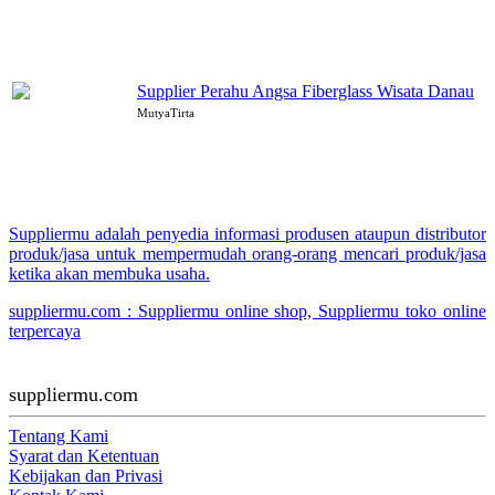
Supplier Perahu Angsa Fiberglass Wisata Danau
MutyaTirta
Suppliermu adalah penyedia informasi produsen ataupun distributor
produk/jasa untuk mempermudah orang-orang mencari produk/jasa
ketika akan membuka usaha.
suppliermu.com : Suppliermu online shop, Suppliermu toko online
terpercaya
suppliermu.com
Tentang Kami
Syarat dan Ketentuan
Kebijakan dan Privasi