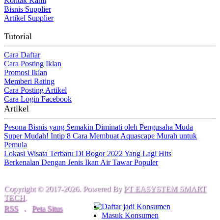
Kontak Kami
Bisnis Supplier
Artikel Supplier
Tutorial
Cara Daftar
Cara Posting Iklan
Promosi Iklan
Memberi Rating
Cara Posting Artikel
Cara Login Facebook
Artikel
Pesona Bisnis yang Semakin Diminati oleh Pengusaha Muda
Super Mudah! Intip 8 Cara Membuat Aquascape Murah untuk
Pemula
Lokasi Wisata Terbaru Di Bogor 2022 Yang Lagi Hits
Berkenalan Dengan Jenis Ikan Air Tawar Populer
Copyright © 2017-2026. Powered By
PT EASYSTEM SMART
TECH
.
Daftar jadi Konsumen
RSS
.
Peta Situs
Masuk Konsumen