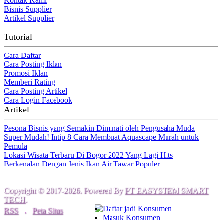
Kontak Kami
Bisnis Supplier
Artikel Supplier
Tutorial
Cara Daftar
Cara Posting Iklan
Promosi Iklan
Memberi Rating
Cara Posting Artikel
Cara Login Facebook
Artikel
Pesona Bisnis yang Semakin Diminati oleh Pengusaha Muda
Super Mudah! Intip 8 Cara Membuat Aquascape Murah untuk
Pemula
Lokasi Wisata Terbaru Di Bogor 2022 Yang Lagi Hits
Berkenalan Dengan Jenis Ikan Air Tawar Populer
Copyright © 2017-2026. Powered By
PT EASYSTEM SMART
TECH
.
Daftar jadi Konsumen
RSS
.
Peta Situs
Masuk Konsumen