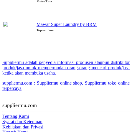
MutyaTirta
Mawar Super Laundry by BRM
Topron Pusat
Suppliermu adalah penyedia informasi produsen ataupun distributor
produk/jasa untuk mempermudah orang-orang mencari produk/jasa
ketika akan membuka usaha.
suppliermu.com : Suppliermu online shop, Suppliermu toko online
terpercaya
suppliermu.com
Tentang Kami
Syarat dan Ketentuan
Kebijakan dan Privasi