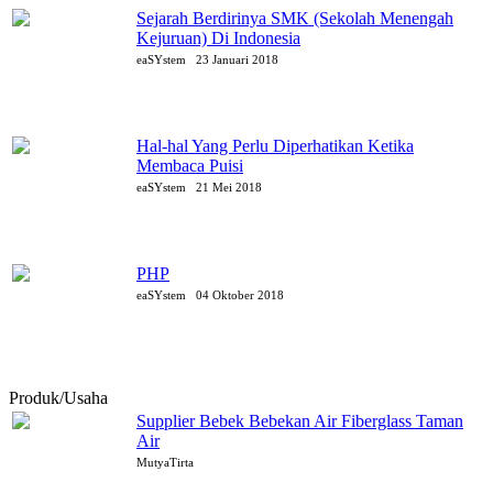
Sejarah Berdirinya SMK (Sekolah Menengah
Kejuruan) Di Indonesia
eaSYstem
23 Januari 2018
Hal-hal Yang Perlu Diperhatikan Ketika
Membaca Puisi
eaSYstem
21 Mei 2018
PHP
eaSYstem
04 Oktober 2018
Produk/Usaha
Supplier Bebek Bebekan Air Fiberglass Taman
Air
MutyaTirta