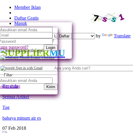
Member Iklan
Daftar Gratis
Masuk
Powered by
Translate
Daftar
Daftar dengan whatsapp
upa password?
Login
SUPPLIER
MU
Sign up with Gmail
Masuk dengan whatsapp
Sign in with Gmail
Filter
Beranda
ogin disini
Kirim
Semua Artikel
Tag
bahaya minum air es
07
Feb
2018