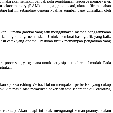
ign, maka akan semakin banyak pula penggunaan resource memory nya.
m sektor memory (RAM) dan juga graphic card, ukuran file mentahan
api hal ini sebanding dengan kualitas gambar yang dihasilkan oleh
isatukan. Dimana gambar yang satu menggunakan metode penggambaran
ya kadang kurang memuaskan. Untuk membuat hasil grafik yang baik,
hasil cetak yang optimal. Pastikan untuk menyimpan pengaturan yang
ord processing yang mana untuk penyisipan tabel relatif mudah. Pada
nginkan.
kan aplikasi editing Vector. Hal ini merupakan perbedaan yang cukup
k, kita masih bisa melakukan pekerjaan foto sederhana di Coreldraw,
le version
). Akan tetapi ini tidak mengurangi kemampuannya dalam