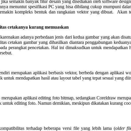
a jika semakin banyak fitur desain yang disediakan oleh software des
anya menuntut spesifikasi PC yang bisa dibilang cukup mumpuni dala
emakin kompleks bentuk dan rangkaian vektor yang dibuat. Akan tet
alitas cetakanya kurang memuaskan
i dikarenakan adanya perbedaan jenis dari kedua gambar yang akan d
alitas cetakan gambar yang dihasilkan diantara penggabungan keduan
a pada perangkat pencetakan. Hal ini dimaksudkan untuk mendapatkan 
rsebut.
endiri merupakan aplikasi berbasis vektor, berbeda dengan aplikasi w
k untuk mendapatkan hasil atau layout tabel yang tepat sesuai yang dii
op merupakan aplikasi editing foto bitmap, sedangkan Coreldraw merupa
 untuk editing foto. Namun demikian, meskipun dikatakan kurang coco
mpatibilitas terhadap beberapa versi file yang lebih lama (
older fi