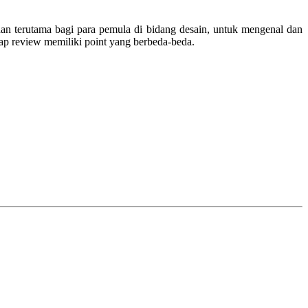
 terutama bagi para pemula di bidang desain, untuk mengenal dan
tiap review memiliki point yang berbeda-beda.