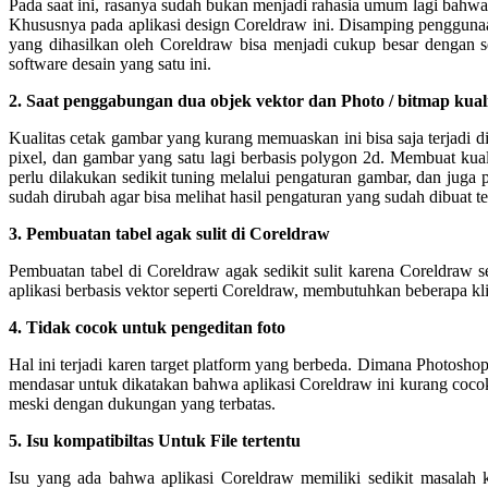
Pada saat ini, rasanya sudah bukan menjadi rahasia umum lagi bahw
Khususnya pada aplikasi design Coreldraw ini. Disamping pengguna
yang dihasilkan oleh Coreldraw bisa menjadi cukup besar dengan s
software desain yang satu ini.
2. Saat penggabungan dua objek vektor dan Photo / bitmap ku
Kualitas cetak gambar yang kurang memuaskan ini bisa saja terjad
pixel, dan gambar yang satu lagi berbasis polygon 2d. Membuat ku
perlu dilakukan sedikit tuning melalui pengaturan gambar, dan jug
sudah dirubah agar bisa melihat hasil pengaturan yang sudah dibuat te
3. Pembuatan tabel agak sulit di Coreldraw
Pembuatan tabel di Coreldraw agak sedikit sulit karena Coreldraw s
aplikasi berbasis vektor seperti Coreldraw, membutuhkan beberapa kli
4. Tidak cocok untuk pengeditan foto
Hal ini terjadi karen target platform yang berbeda. Dimana Photosh
mendasar untuk dikatakan bahwa aplikasi Coreldraw ini kurang cocok
meski dengan dukungan yang terbatas.
5. Isu kompatibiltas Untuk File tertentu
Isu yang ada bahwa aplikasi Coreldraw memiliki sedikit masalah ko