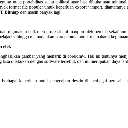
nting guna portabilitas suatu aplikasi agar bisa dibuka atau minimal 
ak format file populer untuk keperluan export / import, diantaranya 
FF Bitmap
dan masih banyak lagi
dah digunakan baik oleh professioanl maupun oleh pemula sekalipun. 
elajari sehingga memudahkan para pemula untuk memahami kegunaan da
n efek
hasilkan gambar yang menarik di coreldraw. Hal ini tentunya menjad
sa dilakukan dengan software tersebut, dan ini merupakan daya tarik te
alam berbagai keperluan untuk pengerjaan desain di berbagai perus