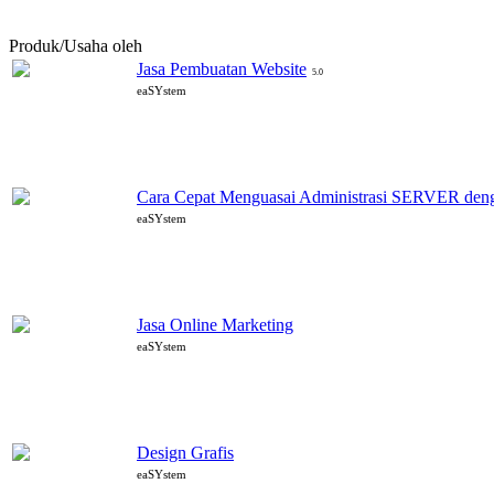
Produk/Usaha oleh
eaSYstem
Jasa Pembuatan Website
5.0
eaSYstem
Cara Cepat Menguasai Administrasi SERVER d
eaSYstem
Jasa Online Marketing
eaSYstem
Design Grafis
eaSYstem