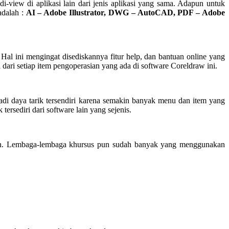
di-view di aplikasi lain dari jenis aplikasi yang sama. Adapun untuk
adalah :
AI – Adobe Illustrator, DWG – AutoCAD, PDF – Adobe
Hal ini mengingat disediskannya fitur help, dan bantuan online yang
ri setiap item pengoperasian yang ada di software Coreldraw ini.
i daya tarik tersendiri karena semakin banyak menu dan item yang
rsediri dari software lain yang sejenis.
ahaan. Lembaga-lembaga khursus pun sudah banyak yang menggunakan