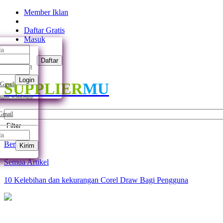
Member Iklan
Daftar Gratis
Masuk
Daftar
ngan whatsapp
Login
SUPPLIER
MU
 Gmail
gan whatsapp
 Gmail
Filter
Beranda
Kirim
Semua Artikel
10 Kelebihan dan kekurangan Corel Draw Bagi Pengguna