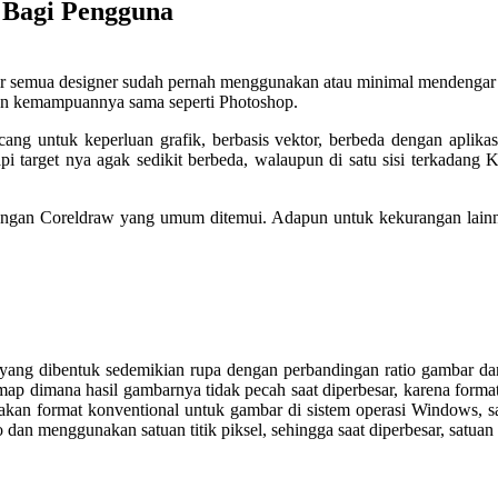
 Bagi Pengguna
mpir semua designer sudah pernah menggunakan atau minimal mendenga
pun kemampuannya sama seperti Photoshop.
cang untuk keperluan grafik, berbasis vektor, berbeda dengan apli
 target nya agak sedikit berbeda, walaupun di satu sisi terkadang 
rangan Coreldraw yang umum ditemui. Adapun untuk kekurangan lainnya
 yang dibentuk sedemikian rupa dengan perbandingan ratio gambar da
ap dimana hasil gambarnya tidak pecah saat diperbesar, karena format
akan format konventional untuk gambar di sistem operasi Windows, sa
io dan menggunakan satuan titik piksel, sehingga saat diperbesar, satu