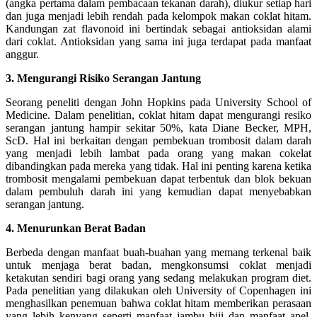
(angka pertama dalam pembacaan tekanan darah), diukur setiap hari
dan juga menjadi lebih rendah pada kelompok makan coklat hitam.
Kandungan zat flavonoid ini bertindak sebagai antioksidan alami
dari coklat. Antioksidan yang sama ini juga terdapat pada manfaat
anggur.
3. Mengurangi Risiko Serangan Jantung
Seorang peneliti dengan John Hopkins pada University School of
Medicine. Dalam penelitian, coklat hitam dapat mengurangi resiko
serangan jantung hampir sekitar 50%, kata Diane Becker, MPH,
ScD. Hal ini berkaitan dengan pembekuan trombosit dalam darah
yang menjadi lebih lambat pada orang yang makan cokelat
dibandingkan pada mereka yang tidak. Hal ini penting karena ketika
trombosit mengalami pembekuan dapat terbentuk dan blok bekuan
dalam pembuluh darah ini yang kemudian dapat menyebabkan
serangan jantung.
4. Menurunkan Berat Badan
Berbeda dengan manfaat buah-buahan yang memang terkenal baik
untuk menjaga berat badan, mengkonsumsi coklat menjadi
ketakutan sendiri bagi orang yang sedang melakukan program diet.
Pada penelitian yang dilakukan oleh University of Copenhagen ini
menghasilkan penemuan bahwa coklat hitam memberikan perasaan
yang lebih kenyang seperti manfaat jambu biji dan manfaat apel,