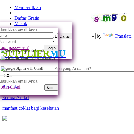
Member Iklan
Daftar Gratis
Masuk
Powered by
Translate
Daftar
Daftar dengan whatsapp
upa password?
Login
SUPPLIER
MU
Sign up with Gmail
Masuk dengan whatsapp
Sign in with Gmail
Filter
Beranda
ogin disini
Kirim
Semua Artikel
manfaat coklat bagi kesehatan