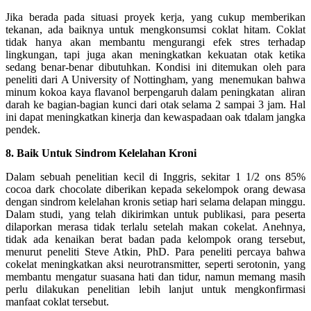
Jika berada pada situasi proyek kerja, yang cukup memberikan
tekanan, ada baiknya untuk mengkonsumsi coklat hitam. Coklat
tidak hanya akan membantu mengurangi efek stres terhadap
lingkungan, tapi juga akan meningkatkan kekuatan otak ketika
sedang benar-benar dibutuhkan. Kondisi ini ditemukan oleh para
peneliti dari A University of Nottingham, yang menemukan bahwa
minum kokoa kaya flavanol berpengaruh dalam peningkatan aliran
darah ke bagian-bagian kunci dari otak selama 2 sampai 3 jam. Hal
ini dapat meningkatkan kinerja dan kewaspadaan oak tdalam jangka
pendek.
8. Baik Untuk Sindrom Kelelahan Kroni
Dalam sebuah penelitian kecil di Inggris, sekitar 1 1/2 ons 85%
cocoa dark chocolate diberikan kepada sekelompok orang dewasa
dengan sindrom kelelahan kronis setiap hari selama delapan minggu.
Dalam studi, yang telah dikirimkan untuk publikasi, para peserta
dilaporkan merasa tidak terlalu setelah makan cokelat. Anehnya,
tidak ada kenaikan berat badan pada kelompok orang tersebut,
menurut peneliti Steve Atkin, PhD. Para peneliti percaya bahwa
cokelat meningkatkan aksi neurotransmitter, seperti serotonin, yang
membantu mengatur suasana hati dan tidur, namun memang masih
perlu dilakukan penelitian lebih lanjut untuk mengkonfirmasi
manfaat coklat tersebut.