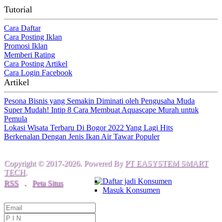
Tutorial
Cara Daftar
Cara Posting Iklan
Promosi Iklan
Memberi Rating
Cara Posting Artikel
Cara Login Facebook
Artikel
Pesona Bisnis yang Semakin Diminati oleh Pengusaha Muda
Super Mudah! Intip 8 Cara Membuat Aquascape Murah untuk
Pemula
Lokasi Wisata Terbaru Di Bogor 2022 Yang Lagi Hits
Berkenalan Dengan Jenis Ikan Air Tawar Populer
Copyright © 2017-2026. Powered By
PT EASYSTEM SMART
TECH
.
Daftar jadi Konsumen
RSS
.
Peta Situs
Masuk Konsumen