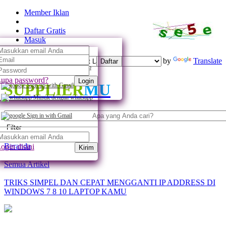
Member Iklan
Daftar Gratis
Masuk
Powered by
Translate
Daftar
Daftar dengan whatsapp
upa password?
Login
SUPPLIER
MU
Sign up with Gmail
Masuk dengan whatsapp
Sign in with Gmail
Filter
Beranda
ogin disini
Kirim
Semua Artikel
TRIKS SIMPEL DAN CEPAT MENGGANTI IP ADDRESS DI
WINDOWS 7 8 10 LAPTOP KAMU