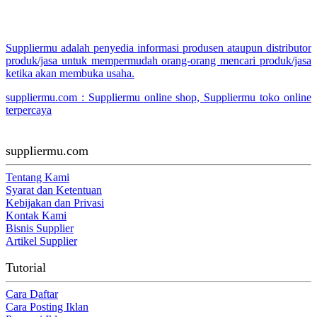
Suppliermu adalah penyedia informasi produsen ataupun distributor
produk/jasa untuk mempermudah orang-orang mencari produk/jasa
ketika akan membuka usaha.
suppliermu.com : Suppliermu online shop, Suppliermu toko online
terpercaya
suppliermu.com
Tentang Kami
Syarat dan Ketentuan
Kebijakan dan Privasi
Kontak Kami
Bisnis Supplier
Artikel Supplier
Tutorial
Cara Daftar
Cara Posting Iklan