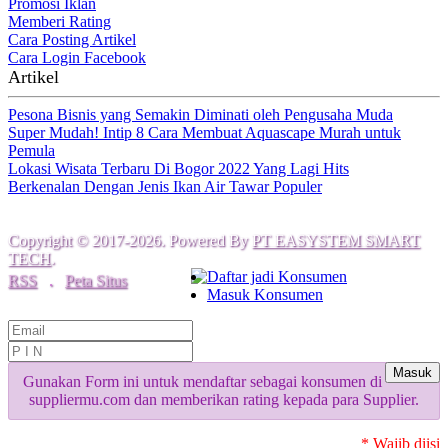
Promosi Iklan
Memberi Rating
Cara Posting Artikel
Cara Login Facebook
Artikel
Pesona Bisnis yang Semakin Diminati oleh Pengusaha Muda
Super Mudah! Intip 8 Cara Membuat Aquascape Murah untuk
Pemula
Lokasi Wisata Terbaru Di Bogor 2022 Yang Lagi Hits
Berkenalan Dengan Jenis Ikan Air Tawar Populer
Copyright © 2017-2026. Powered By
PT EASYSTEM SMART
TECH
.
Daftar jadi Konsumen
RSS
.
Peta Situs
Masuk Konsumen
Masuk
Gunakan Form ini untuk mendaftar sebagai konsumen di
suppliermu.com dan memberikan rating kepada para Supplier.
* Wajib diisi