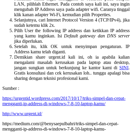
LAN, pilihlah Ethernet. Pada contoh saya kali ini, saya ingin
mengubah IP Address saya pada adapter wifi. Caranya tinggal
klik kanan adapter Wi-Fi, kemudian pilih Properties.
Selanjutnya, cari Internet Protocol Version 4 (TCP/IPv4), jika
sudah ketemu klik 2x.
Pilih User the following IP address dan ketikkan IP address
yang kamu inginkan. Isi
Default gateway dan DNS server
jika diperlukan.
Setelah itu, klik OK untuk menyimpan pengaturan. IP
Address kamu telah diganti.
Demikian share urgent.id kali ini, oh ia apabila kalian
mengalami masalah kerusakan pada laptop atau desktop,
jangan sungkan untuk berkunjung ke kantor kami di
SINI
.
Gratis konsultasi dan cek kerusakan loh.. tunggu apalagi bisa
sharing dengan teknisi profesional kami.
Sumber :
https://urgentid.wordpress.com/2017/10/17/triks-simpel-dan-cepat-
mengganti-ip-address-di-windows-7-8-10-laptop-kamu/
http://www.urgent.id/
https://medium.com/@benysaepulbahri/triks-simpel-dan-cepat-
mengganti-ip-address-di-windows-7-8-10-laptop-kamu-