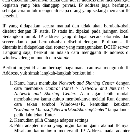
kegiatan yang bisa dianggap privasi. IP address juga berfungsi
sebagai cara untuk mengenali siapa orang yang sedang memakai IP
tersebut.
IP yang didapatkan secara manual dan tidak akan berubah-ubah
disebut dengan IP statis. IP statis ini dipakai pada jaringan local.
Sedangkan untuk IP address yang didapat secara otomatis dari
server dan dapat berubah-ubah disebut dengan IP dinamis. IP
dinamis ini didapatkan dari router yang menggunakan DCHP server.
Langsung saja, berikut ini adalah cara mengganti IP address di
windows dengan mudah dan
simple
.
Berikut urgent.id akan berbagi bagaimana caranya mengubah IP
Address, yuk simak langkah-langkah berikut ini :
Kamu harus membuka
Network and Sharing Center
dengan
cara membuka
Control Panel > Network and Internet >
Network and Sharing Center.
Atau agar lebih mudah
membukanya kamu cukup membukanya melalui Run dengan
cara tekan tombol Windows+R, kemudian ketikkan
“
exe/name Microsoft.NetworkAndSharingCenter"
tanpa tanda
petik, lalu tekan Enter.
Kemudian pilih Change adapter settings.
Pilih adapter mana yang ingin kamu ganti alamat IP nya.
Misalkan kamu ingin mengganti IP Address pada adapter