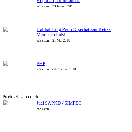
Kejuruan) Di Indonesia
eaSYstem
23 Januari 2018
Hal-hal Yang Perlu Diperhatikan Ketika
Membaca Puisi
eaSYstem
21 Mei 2018
PHP
eaSYstem
04 Oktober 2018
Produk/Usaha oleh
eaSYstem
Jual SAPKD / SIMPEG
eaSYstem