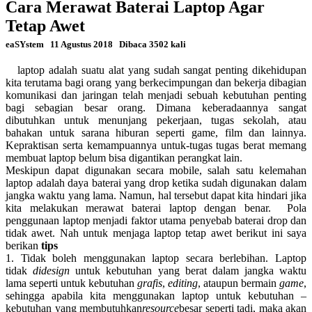
Cara Merawat Baterai Laptop Agar
Tetap Awet
eaSYstem
11 Agustus 2018
Dibaca 3502 kali
laptop adalah suatu alat yang sudah sangat penting dikehidupan
kita terutama bagi orang yang berkecimpungan dan bekerja dibagian
komunikasi dan jaringan telah menjadi sebuah kebutuhan penting
bagi sebagian besar orang. Dimana keberadaannya sangat
dibutuhkan untuk menunjang pekerjaan, tugas sekolah, atau
bahakan untuk sarana hiburan seperti game, film dan lainnya.
Kepraktisan serta kemampuannya untuk-tugas tugas berat memang
membuat laptop belum bisa digantikan perangkat lain.
Meskipun dapat digunakan secara mobile, salah satu kelemahan
laptop adalah daya baterai yang drop ketika sudah digunakan dalam
jangka waktu yang lama. Namun, hal tersebut dapat kita hindari jika
kita melakukan merawat baterai laptop dengan benar. Pola
penggunaan laptop menjadi faktor utama penyebab baterai drop dan
tidak awet. Nah untuk menjaga laptop tetap awet berikut ini saya
berikan
tips
1. Tidak boleh menggunakan laptop secara berlebihan. Laptop
tidak
didesign
untuk kebutuhan yang berat dalam jangka waktu
lama seperti untuk kebutuhan
grafis
,
editing
, ataupun bermain
game
,
sehingga apabila kita menggunakan laptop untuk kebutuhan –
kebutuhan yang membutuhkan
resource
besar seperti tadi, maka akan