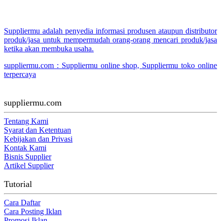
Suppliermu adalah penyedia informasi produsen ataupun distributor
produk/jasa untuk mempermudah orang-orang mencari produk/jasa
ketika akan membuka usaha.
suppliermu.com : Suppliermu online shop, Suppliermu toko online
terpercaya
suppliermu.com
Tentang Kami
Syarat dan Ketentuan
Kebijakan dan Privasi
Kontak Kami
Bisnis Supplier
Artikel Supplier
Tutorial
Cara Daftar
Cara Posting Iklan
Promosi Iklan