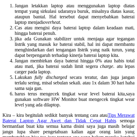
Jangan letakkan laptop atau menggunakan laptop diatas
tempat yang sirkulasi udaranya buruk, misalnya diatas kasur,
ataupun bantal. Hal tersebut dapat menyebabkan baterai
laptop menjadi
overheat
.
Cas atau mengisi daya baterai laptop dalam keadaan mati,
hingga baterai penuh.
jika ada Gunakan stabilizer untuk menjaga agar tegangan
listrik yang masuk ke baterai stabil, hal ini dapat membantu
menghindarkan dari tengangan listrik yang naik turun, yang
dapat berpengaruh terhadap kinerja baterai laptop kita.
Jangan membirkan daya baterai hingga 0% atau habis total
atau mati, jika baterai sudah limit segera
charge
. atu lepas
carger pada laptop.
Lakukan
fully discharged
secara teratur, dan juga jangan
terlalu sering, misal sebulan sekali. atau 1x dalam 30 hari haha
sama saja gan.
harus terus mengecek tingkat wear level baterai kita,saya
gunakan software HW Monitor buat mengecek tingkat wear
level yang ada dilaptop.
Kira – kira begitulah sedikit banyak tentang cara atau
Tips Merawat
Baterai Laptop Agar Awet dan Tidak Cepat Habis
semoga
bermanfaat buat kita semua karna disini saya juga masih belajar
jangn lupa share pengetahuan kalian agar orang lain yang