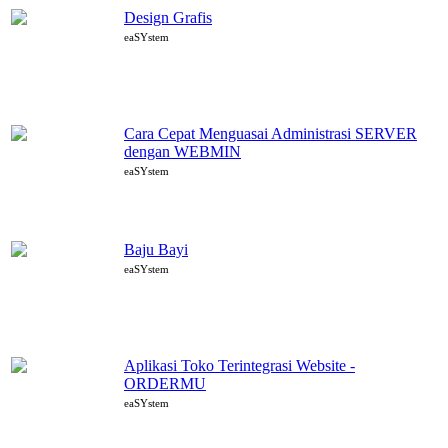
Design Grafis
eaSYstem
Cara Cepat Menguasai Administrasi SERVER
dengan WEBMIN
eaSYstem
Baju Bayi
eaSYstem
Aplikasi Toko Terintegrasi Website -
ORDERMU
eaSYstem