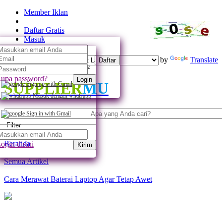
Member Iklan
Daftar Gratis
Masuk
Powered by
Translate
Daftar
Daftar dengan whatsapp
upa password?
Login
SUPPLIER
MU
Sign up with Gmail
Masuk dengan whatsapp
Sign in with Gmail
Filter
Beranda
ogin disini
Kirim
Semua Artikel
Cara Merawat Baterai Laptop Agar Tetap Awet