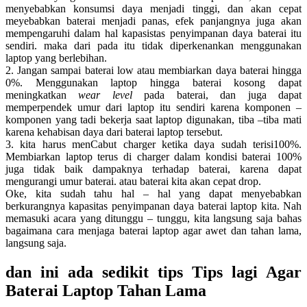
menyebabkan konsumsi daya menjadi tinggi, dan akan cepat
meyebabkan baterai menjadi panas, efek panjangnya juga akan
mempengaruhi dalam hal kapasistas penyimpanan daya baterai itu
sendiri. maka dari pada itu tidak diperkenankan menggunakan
laptop yang berlebihan.
2. Jangan sampai baterai low atau membiarkan daya baterai hingga
0%. Menggunakan laptop hingga baterai kosong dapat
meningkatkan
wear level
pada baterai, dan juga dapat
memperpendek umur dari laptop itu sendiri karena komponen –
komponen yang tadi bekerja saat laptop digunakan, tiba –tiba mati
karena kehabisan daya dari baterai laptop tersebut.
3. kita harus menCabut charger ketika daya sudah terisi100%.
Membiarkan laptop terus di charger dalam kondisi baterai 100%
juga tidak baik dampaknya terhadap baterai, karena dapat
mengurangi umur baterai. atau baterai kita akan cepat drop.
Oke, kita sudah tahu hal – hal yang dapat menyebabkan
berkurangnya kapasitas penyimpanan daya baterai laptop kita. Nah
memasuki acara yang ditunggu – tunggu, kita langsung saja bahas
bagaimana cara menjaga baterai laptop agar awet dan tahan lama,
langsung saja.
dan ini ada sedikit tips Tips lagi Agar
Baterai Laptop Tahan Lama