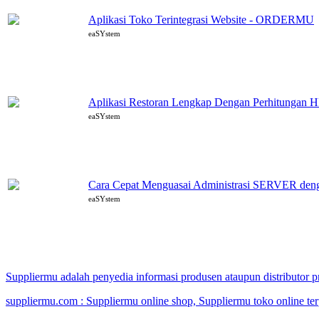
Aplikasi Toko Terintegrasi Website - ORDERMU
eaSYstem
Aplikasi Restoran Lengkap Dengan Perhitungan H
eaSYstem
Cara Cepat Menguasai Administrasi SERVER d
eaSYstem
Suppliermu adalah penyedia informasi produsen ataupun distributor
suppliermu.com : Suppliermu online shop, Suppliermu toko online te