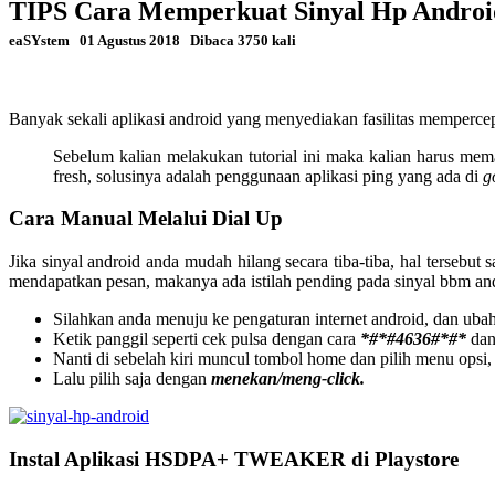
TIPS Cara Memperkuat Sinyal Hp Andro
eaSYstem
01 Agustus 2018
Dibaca 3750 kali
Banyak sekali aplikasi android yang menyediakan fasilitas memperce
Sebelum kalian melakukan tutorial ini maka kalian harus me
fresh, solusinya adalah penggunaan aplikasi ping yang ada di
g
Cara Manual Melalui Dial Up
Jika sinyal android anda mudah hilang secara tiba-tiba, hal tersebut
mendapatkan pesan, makanya ada istilah pending pada sinyal bbm 
Silahkan anda menuju ke pengaturan internet android, dan uba
Ketik panggil seperti cek pulsa dengan cara
*#*#4636#*#*
dan
Nanti di sebelah kiri muncul tombol home dan pilih menu opsi, l
Lalu pilih saja dengan
menekan/meng-click.
Instal Aplikasi HSDPA+ TWEAKER di Playstore