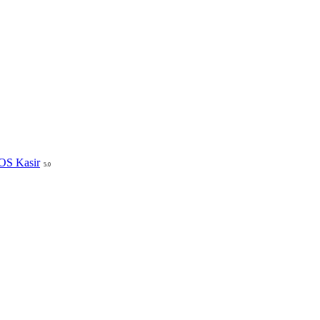
POS Kasir
5.0