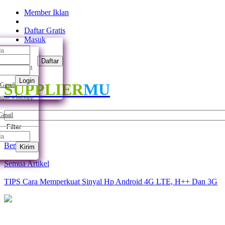
Member Iklan
Daftar Gratis
Masuk
Daftar
ngan whatsapp
Login
SUPPLIER
MU
 Gmail
gan whatsapp
 Gmail
Filter
Beranda
Kirim
Semua Artikel
TIPS Cara Memperkuat Sinyal Hp Android 4G LTE, H++ Dan 3G