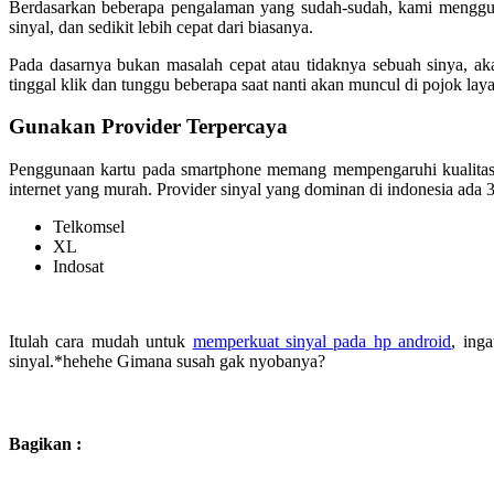
Berdasarkan beberapa pengalaman yang sudah-sudah, kami menggun
sinyal, dan sedikit lebih cepat dari biasanya.
Pada dasarnya bukan masalah cepat atau tidaknya sebuah sinya, ak
tinggal klik dan tunggu beberapa saat nanti akan muncul di pojok layar
Gunakan Provider Terpercaya
Penggunaan kartu pada smartphone memang mempengaruhi kualitas pad
internet yang murah. Provider sinyal yang dominan di indonesia ada
Telkomsel
XL
Indosat
Itulah cara mudah untuk
memperkuat sinyal pada hp android
, ing
sinyal.*hehehe Gimana susah gak nyobanya?
Bagikan :