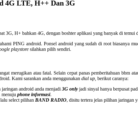
id 4G LTE, H++ Dan 3G
pat 3G, H+ bahkan 4G, dengan boshter aplikasi yang banyak di temui 
mahami PING android. Ponsel android yang sudah di root biasanya mu
oogle playstore
silahkan pilih sendiri.
 sangat merugikan atau fatal. Selain cepat panas pemberitahuan bbm ata
android. Kami sarankan anda menggunakan
dial up,
berikut caranya:
h jaringan android anda menjadi
3G only
jadi sinyal hanya berpusat pad
 menuju
phone informasi
.
alu select pilihan
BAND RADIO
, disitu tertera jelas pilihan jaringa