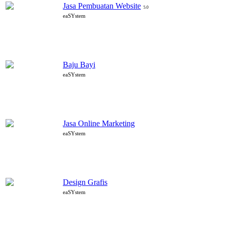
Jasa Pembuatan Website
5.0
eaSYstem
Baju Bayi
eaSYstem
Jasa Online Marketing
eaSYstem
Design Grafis
eaSYstem