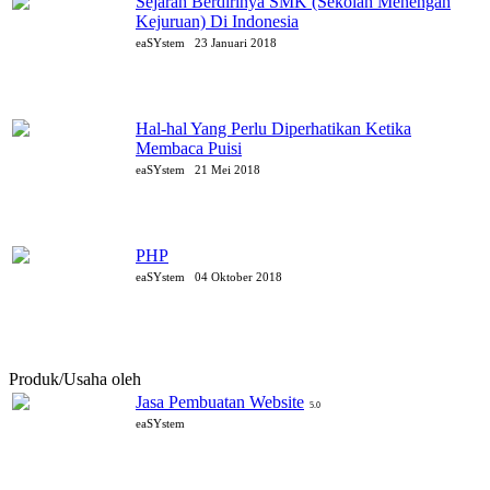
Sejarah Berdirinya SMK (Sekolah Menengah
Kejuruan) Di Indonesia
eaSYstem
23 Januari 2018
Hal-hal Yang Perlu Diperhatikan Ketika
Membaca Puisi
eaSYstem
21 Mei 2018
PHP
eaSYstem
04 Oktober 2018
Produk/Usaha oleh
eaSYstem
Jasa Pembuatan Website
5.0
eaSYstem