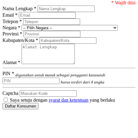
* Wajib diisi
Nama Lengkap *
Email *
Telepon *
Negara *
Provinsi *
Kabupaten/Kota *
Alamat *
PIN *
digunakan untuk masuk sebagai pengganti katasandi
harus terdiri dari 4 angka
Captcha
Saya setuju dengan
syarat dan ketentuan
yang berlaku
Daftar Konsumen