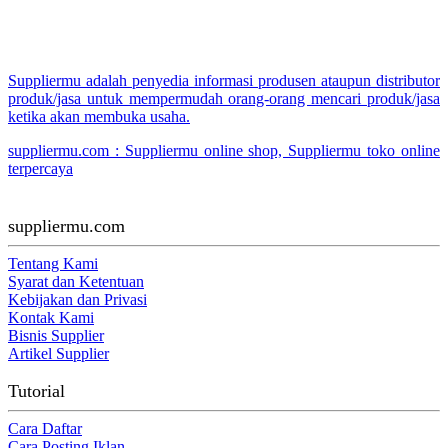
Suppliermu adalah penyedia informasi produsen ataupun distributor
produk/jasa untuk mempermudah orang-orang mencari produk/jasa
ketika akan membuka usaha.
suppliermu.com : Suppliermu online shop, Suppliermu toko online
terpercaya
suppliermu.com
Tentang Kami
Syarat dan Ketentuan
Kebijakan dan Privasi
Kontak Kami
Bisnis Supplier
Artikel Supplier
Tutorial
Cara Daftar
Cara Posting Iklan