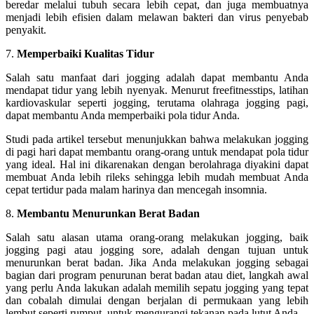
beredar melalui tubuh secara lebih cepat, dan juga membuatnya
menjadi lebih efisien dalam melawan bakteri dan virus penyebab
penyakit.
7.
Memperbaiki Kualitas Tidur
Salah satu manfaat dari jogging adalah dapat membantu Anda
mendapat tidur yang lebih nyenyak. Menurut freefitnesstips, latihan
kardiovaskular seperti jogging, terutama olahraga jogging pagi,
dapat membantu Anda memperbaiki pola tidur Anda.
Studi pada artikel tersebut menunjukkan bahwa melakukan jogging
di pagi hari dapat membantu orang-orang untuk mendapat pola tidur
yang ideal. Hal ini dikarenakan dengan berolahraga diyakini dapat
membuat Anda lebih rileks sehingga lebih mudah membuat Anda
cepat tertidur pada malam harinya dan mencegah insomnia.
8.
Membantu Menurunkan Berat Badan
Salah satu alasan utama orang-orang melakukan jogging, baik
jogging pagi atau jogging sore, adalah dengan tujuan untuk
menurunkan berat badan. Jika Anda melakukan jogging sebagai
bagian dari program penurunan berat badan atau diet, langkah awal
yang perlu Anda lakukan adalah memilih sepatu jogging yang tepat
dan cobalah dimulai dengan berjalan di permukaan yang lebih
lembut seperti rumput, untuk mengurangi tekanan pada lutut Anda.