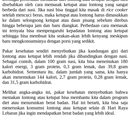
disebabkan oleh cara memasak ketupat atau lontong yang sangat
berbeda dari nasi. Jika nasi bisa tinggal kita masak di
rice cooker
setelah mencuci beras, maka ketupat atau lontong harus dimasukkan
ke dalam selongsong ketupat atau daun pisang sebelum direbus
hingga beberapa jam dan baru diangkat. Perbedaan cara memasak
ini ternyata bisa mempengaruhi kepadatan lontong atau ketupat
sehingga bisa membuat kita seakan-akan lebih kenyang meskipun
baru mengkonsumsinya dengan porsi yang sedikit.
Pakar kesehatan sendiri menyebutkan jika kandungan gizi dari
lontong atau ketupat lebih rendah jika dibandingkan dengan nasi.
Sebagai contoh, dalam 100 gram nasi, kita bisa menemukan 180
kalori energi, 3 gram protein, 0,3 gram lemak, dan 39,8 gram
karbohidrat. Sementara itu, dalam jumlah yang sama, kita hanya
akan menemukan 144 kalori, 2,7 gram protein, 0,28 gram lemak,
dan 31,5 gram karbohidrat.
Melihat angka-angka ini, pakar kesehatan menyebutkan bahwa
memakan lontong atau ketupat bisa membantu kita dalam program
diet atau menurunkan berat badan. Hal ini berarti, kita bisa saja
meneruskan konsumsi lontong atau ketupat selain di Hari Raya
Lebaran jika ingin mendapatkan berat badan yang lebih ideal.