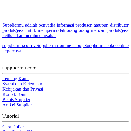
Suppliermu adalah penyedia informasi produsen ataupun distributor
produk/jasa untuk mempermudah orang-orang mencari produk/jasa
ketika akan membuka usaha.
suppliermu.com : Suppliermu online shop, Suppliermu toko online
terpercaya
suppliermu.com
Tentang Kami
Syarat dan Ketentuan
Kebijakan dan Privasi
Kontak Kami
Bisnis Supplier
Artikel Supplier
Tutorial
Cara Daftar