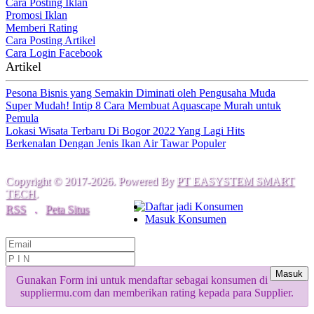
Cara Posting Iklan
Promosi Iklan
Memberi Rating
Cara Posting Artikel
Cara Login Facebook
Artikel
Pesona Bisnis yang Semakin Diminati oleh Pengusaha Muda
Super Mudah! Intip 8 Cara Membuat Aquascape Murah untuk
Pemula
Lokasi Wisata Terbaru Di Bogor 2022 Yang Lagi Hits
Berkenalan Dengan Jenis Ikan Air Tawar Populer
Copyright © 2017-2026. Powered By
PT EASYSTEM SMART
TECH
.
Daftar jadi Konsumen
RSS
.
Peta Situs
Masuk Konsumen
Masuk
Gunakan Form ini untuk mendaftar sebagai konsumen di
suppliermu.com dan memberikan rating kepada para Supplier.