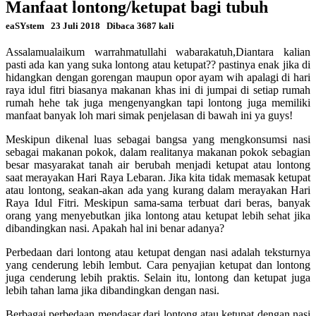
Manfaat lontong/ketupat bagi tubuh
eaSYstem
23 Juli 2018
Dibaca 3687 kali
Assalamualaikum warrahmatullahi wabarakatuh,Diantara kalian
pasti ada kan yang suka lontong atau ketupat?? pastinya enak jika di
hidangkan dengan gorengan maupun opor ayam wih apalagi di hari
raya idul fitri biasanya makanan khas ini di jumpai di setiap rumah
rumah hehe tak juga mengenyangkan tapi lontong juga memiliki
manfaat banyak loh mari simak penjelasan di bawah ini ya guys!
Meskipun dikenal luas sebagai bangsa yang mengkonsumsi nasi
sebagai makanan pokok, dalam realitanya makanan pokok sebagian
besar masyarakat tanah air berubah menjadi ketupat atau lontong
saat merayakan Hari Raya Lebaran. Jika kita tidak memasak ketupat
atau lontong, seakan-akan ada yang kurang dalam merayakan Hari
Raya Idul Fitri. Meskipun sama-sama terbuat dari beras, banyak
orang yang menyebutkan jika lontong atau ketupat lebih sehat jika
dibandingkan nasi. Apakah hal ini benar adanya?
Perbedaan dari lontong atau ketupat dengan nasi adalah teksturnya
yang cenderung lebih lembut. Cara penyajian ketupat dan lontong
juga cenderung lebih praktis. Selain itu, lontong dan ketupat juga
lebih tahan lama jika dibandingkan dengan nasi.
Berbagai perbedaan mendasar dari lontong atau ketupat dengan nasi