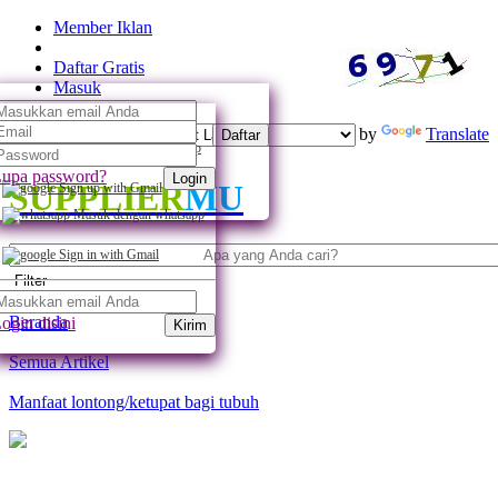
Member Iklan
Daftar Gratis
Masuk
Powered by
Translate
Daftar
Daftar dengan whatsapp
upa password?
Login
SUPPLIER
MU
Sign up with Gmail
Masuk dengan whatsapp
Sign in with Gmail
Filter
Beranda
ogin disini
Kirim
Semua Artikel
Manfaat lontong/ketupat bagi tubuh