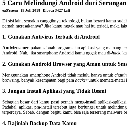
5 Cara Melindungi Android dari Serangan
eaSYstem
19 Juli 2018
Dibaca 3427 kali
Di sisi lain, semakin canggihnya teknologi, bukan berarti kamu suda
pernah merasakannya? Jika kamu nggak mau hal itu terjadi, maka la
1. Gunakan Antivirus Terbaik di Android
Antivirus
merupakan sebuah program atau aplikasi yang memang terb
Android. Nah
,
jika smartphone Android kamu nggak mau di-
hack
, k
2. Gunakan Android Browser yang Aman untuk Sm
Menggunakan smartphone Android tidak melulu hanya untuk
chatti
browsing, banyak kesempatan bagi para
hacker
untuk memata-matai k
3. Jangan Install Aplikasi yang Tidak Resmi
Sebagian besar dari kamu pasti pernah meng-install aplikasi-aplik
Padahal, aplikasi pra-install tersebut juga berfungsi untuk melind
terpercaya. Sebab, dengan begitu kamu bisa saja terserang malware
4. Rajinlah Backup Data Kamu