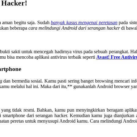
 Hacker!
h aman begitu saja. Sudah
banyak kasus mengenai peretasan
pada sis
kukan beberapa
cara melindungi Android dari
serangan hacker
di bawah
ukti sakti untuk mencegah hadirnya virus pada sebuah perangkat. Ha
amu bisa mencoba aplikasi antivirus terbaik seperti
Avast! Free Antivir
artphone
ng
dan bermedia sosial. Kamu pasti sering banget browsing mencari in
amu melalui hal ini. Maka dari itu,** gunakanlah Android browser ya
asi yang tidak resmi. Bahkan, kamu pun menyingkirkan beragam aplik
ungi smartphone dari serangan hacker. Kemudian kamu juga dianjurkan 
 buatan peretas untuk menyusupi Android kamu. Cara melindungi Andro