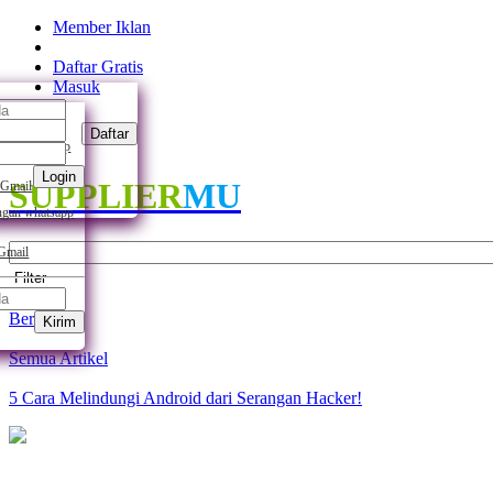
Member Iklan
Daftar Gratis
Masuk
Daftar
ngan whatsapp
Login
SUPPLIER
MU
 Gmail
gan whatsapp
 Gmail
Filter
Beranda
Kirim
Semua Artikel
5 Cara Melindungi Android dari Serangan Hacker!