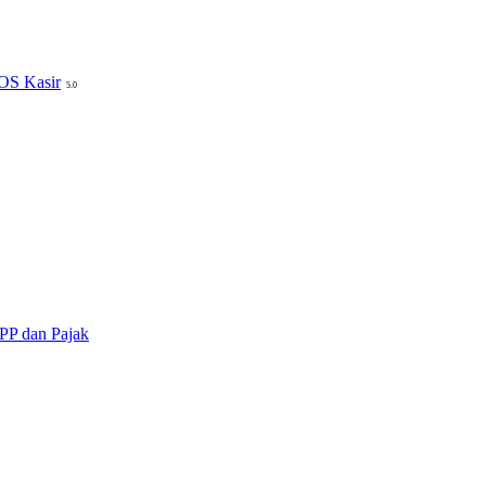
POS Kasir
5.0
PP dan Pajak