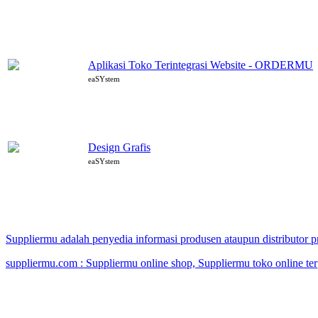
Aplikasi Toko Terintegrasi Website - ORDERMU
eaSYstem
Design Grafis
eaSYstem
Suppliermu adalah penyedia informasi produsen ataupun distributor
suppliermu.com : Suppliermu online shop, Suppliermu toko online te