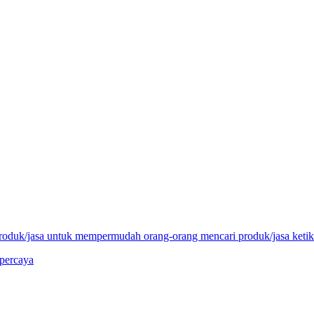
 produk/jasa untuk mempermudah orang-orang mencari produk/jasa ket
rpercaya