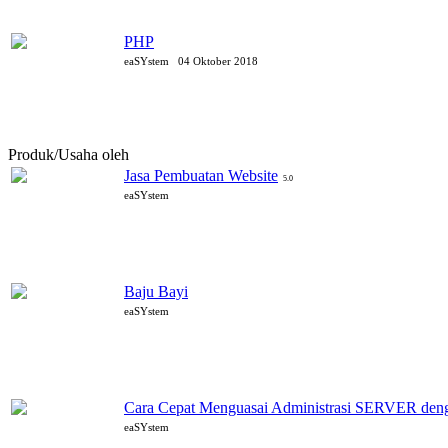
PHP
eaSYstem
04 Oktober 2018
Produk/Usaha oleh
eaSYstem
Jasa Pembuatan Website
5.0
eaSYstem
Baju Bayi
eaSYstem
Cara Cepat Menguasai Administrasi SERVER d
eaSYstem