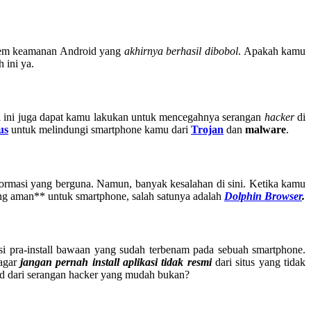
tem keamanan Android yang
akhirnya berhasil dibobol
. Apakah kamu
 ini ya.
l ini juga dapat kamu lakukan untuk mencegahnya serangan
hacker
di
us
untuk melindungi smartphone kamu dari
Trojan
dan
malware
.
formasi yang berguna. Namun, banyak kesalahan di sini. Ketika kamu
ng aman** untuk smartphone, salah satunya adalah
Dolphin Browser
.
asi pra-install bawaan yang sudah terbenam pada sebuah smartphone.
agar
jangan pernah install aplikasi tidak resmi
dari situs yang tidak
id dari serangan hacker yang mudah bukan?