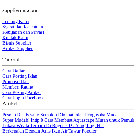
suppliermu.com
Tentang Kami
Syarat dan Ketentuan
Kebijakan dan Privasi
Kontak Kami
Bisnis Supplier
Artikel Supplier
Tutorial
Cara Daftar
Cara Posting Iklan
Promosi Iklan
Memberi Rating
Cara Posting Artikel
Cara Login Facebook
Artikel
Pesona Bisnis yang Semakin Diminati oleh Pengusaha Muda
Super Mudah! Intip 8 Cara Membuat Aquascape Murah untuk Pemul
Lokasi Wisata Terbaru Di Bogor 2022 Yang Lagi Hits
Berkenalan Dengan Jenis Ikan Air Tawar Populer