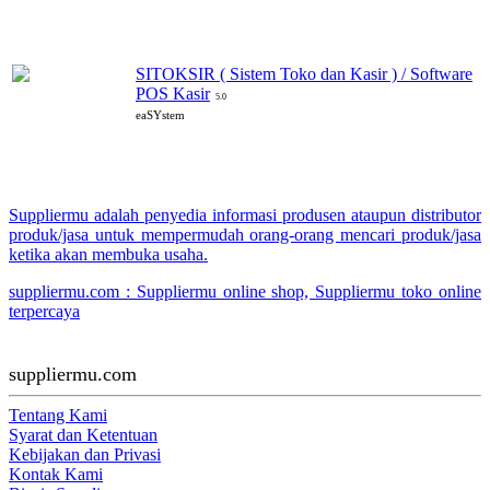
SITOKSIR ( Sistem Toko dan Kasir ) / Software
POS Kasir
5.0
eaSYstem
Suppliermu adalah penyedia informasi produsen ataupun distributor
produk/jasa untuk mempermudah orang-orang mencari produk/jasa
ketika akan membuka usaha.
suppliermu.com : Suppliermu online shop, Suppliermu toko online
terpercaya
suppliermu.com
Tentang Kami
Syarat dan Ketentuan
Kebijakan dan Privasi
Kontak Kami