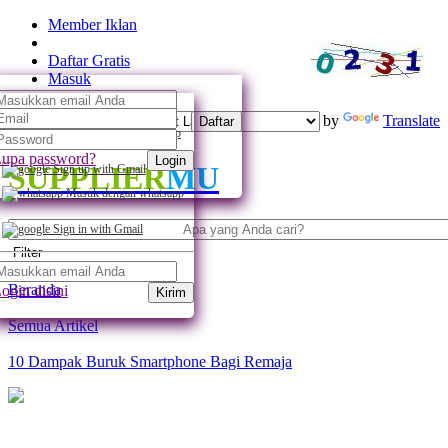
Member Iklan
Daftar Gratis
Masuk
Powered by
Translate
Daftar
Daftar dengan whatsapp
upa password?
Login
SUPPLIER
MU
Sign up with Gmail
Masuk dengan whatsapp
Sign in with Gmail
Filter
Beranda
ogin disini
Kirim
Semua Artikel
10 Dampak Buruk Smartphone Bagi Remaja