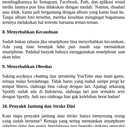
membagikannya ke Instagram, Facebook, Path, dan aplikasi sosial
media lainnya pun bisa dilakukan dengan mudah. Namun, disadari
atau tidak, kamu jadi bergantung dengan album yang kamu buat itu.
Tanpa album foto tersebut, mereka kesulitan mengingat bagaimana
serunya melakukan hal tertentu barsama teman-teman.
8. Menyebabkan Kecanduan
Sudah bukan rahasia jika smartphone bisa menyebabkan kecanduan.
Ada yang mau beranjak tidur pun masih saja memainkan
smartphone. Padahal banyak bahaya menggunakan smartphone saat
akan tidur.
9. Menyebabkan Obesitas
Saking asyiknya
chatting
dan
streaming
YouTube atau main game,
remaja malas berolahraga. Tidak harus yang mahal sampe pergi ke
tempat fitness, olahraga bisa cukup dengan lari. Apalagi sekarang
Spotify sudah ada di Indonesia, olahraga lari pun semakin seru
dengan Spotify. Jadi ayo olahraga biar gak kelebihan berat badan!
10. Penyakit Jantung dan Stroke Dini
Kata siapa penyakit jantung atau stroke hanya menyerang orang
yang sudah berumur? Remaja yang sering memainkan smartphone
sebelum tidur dan malas berolahraga pun beresiko terkena penyakit