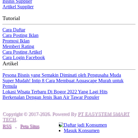
Bisnis Supplier
Artikel Supplier
Tutorial
Cara Daftar
Cara Posting Iklan
Promosi Iklan
Memberi Rating
Cara Posting Artikel
Cara Login Facebook
Artikel
Pesona Bisnis yang Semakin Diminati oleh Pengusaha Muda
Super Mudah! Intip 8 Cara Membuat Aquascape Murah untuk
Pemula
Lokasi Wisata Terbaru Di Bogor 2022 Yang Lagi Hits
Berkenalan Dengan Jenis Ikan Air Tawar Populer
Copyright © 2017-2026. Powered By
PT EASYSTEM SMART
TECH
.
Daftar jadi Konsumen
RSS
.
Peta Situs
Masuk Konsumen