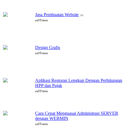
Jasa Pembuatan Website
5.0
eaSYstem
Design Grafis
eaSYstem
Aplikasi Restoran Lengkap Dengan Perhitungan
HPP dan Pajak
eaSYstem
Cara Cepat Menguasai Administrasi SERVER
dengan WEBMIN
eaSYstem