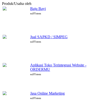
Produk/Usaha oleh
eaSYstem
Baju Bayi
eaSYstem
Jual SAPKD / SIMPEG
eaSYstem
Aplikasi Toko Terintegrasi Website -
ORDERMU
eaSYstem
Jasa Online Marketing
eaSYstem