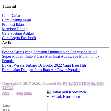
Tutorial
Cara Daftar
Cara Posting Iklan
Promosi Iklan
Memberi Rating
Cara Posting Artikel
Cara Login Facebook
Artikel
Pesona Bisnis yang Semakin Diminati oleh Pengusaha Muda
Super Mudah! Intip 8 Cara Membuat Aquascape Murah untuk
Pemula
Lokasi Wisata Terbaru Di Bogor 2022 Yang Lagi Hits
Berkenalan Dengan Jenis Ikan Air Tawar Populer
Copyright © 2017-2026. Powered By
PT EASYSTEM SMART
TECH
.
Daftar jadi Konsumen
RSS
.
Peta Situs
Masuk Konsumen