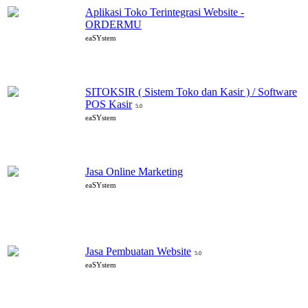
Aplikasi Toko Terintegrasi Website -
ORDERMU
eaSYstem
SITOKSIR ( Sistem Toko dan Kasir ) / Software
POS Kasir
5.0
eaSYstem
Jasa Online Marketing
eaSYstem
Jasa Pembuatan Website
5.0
eaSYstem