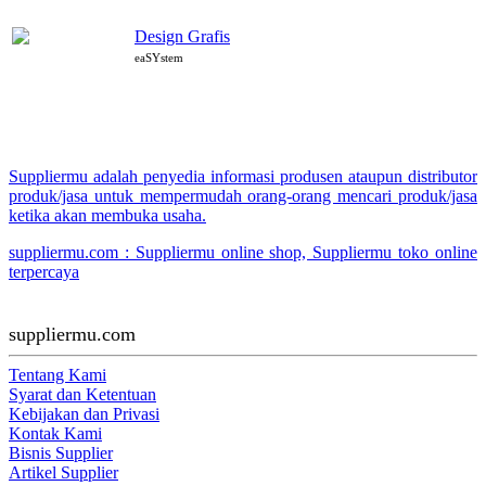
Design Grafis
eaSYstem
Suppliermu adalah penyedia informasi produsen ataupun distributor
produk/jasa untuk mempermudah orang-orang mencari produk/jasa
ketika akan membuka usaha.
suppliermu.com : Suppliermu online shop, Suppliermu toko online
terpercaya
suppliermu.com
Tentang Kami
Syarat dan Ketentuan
Kebijakan dan Privasi
Kontak Kami
Bisnis Supplier
Artikel Supplier