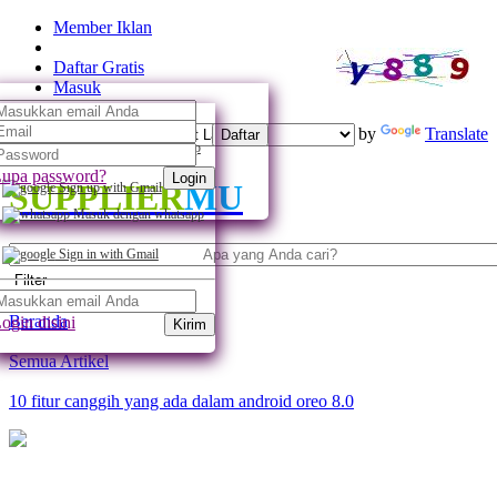
Member Iklan
Daftar Gratis
Masuk
Powered by
Translate
Daftar
Daftar dengan whatsapp
upa password?
Login
SUPPLIER
MU
Sign up with Gmail
Masuk dengan whatsapp
Sign in with Gmail
Filter
Beranda
ogin disini
Kirim
Semua Artikel
10 fitur canggih yang ada dalam android oreo 8.0