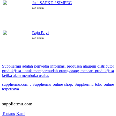
Jual SAPKD / SIMPEG
eaSYstem
Baju Bayi
eaSYstem
Suppliermu adalah penyedia informasi produsen ataupun distributor
produk/jasa untuk mempermudah orang-orang mencari produk/jasa
ketika akan membuka usaha.
suppliermu.com : Suppliermu online shop, Suppliermu toko online
terpercaya
suppliermu.com
Tentang Kami