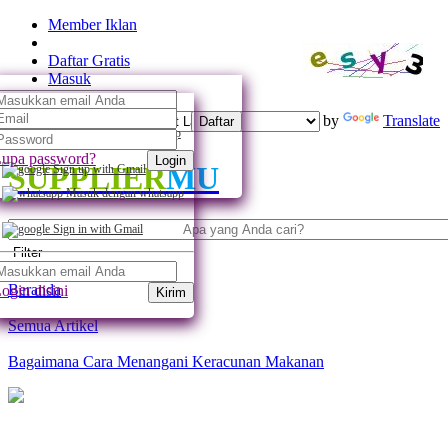
Member Iklan
Daftar Gratis
Masuk
Powered by
Translate
Daftar
Daftar dengan whatsapp
upa password?
Login
SUPPLIER
MU
Sign up with Gmail
Masuk dengan whatsapp
Sign in with Gmail
Filter
Beranda
ogin disini
Kirim
Semua Artikel
Bagaimana Cara Menangani Keracunan Makanan