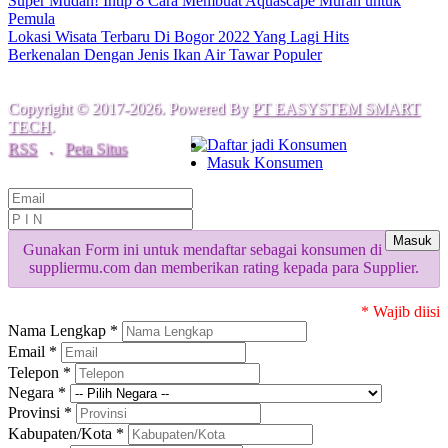
Super Mudah! Intip 8 Cara Membuat Aquascape Murah untuk
Pemula
Lokasi Wisata Terbaru Di Bogor 2022 Yang Lagi Hits
Berkenalan Dengan Jenis Ikan Air Tawar Populer
Copyright © 2017-2026. Powered By
PT EASYSTEM SMART
TECH
.
Daftar jadi Konsumen
RSS
.
Peta Situs
Masuk Konsumen
Masuk
Gunakan Form ini untuk mendaftar sebagai konsumen di
suppliermu.com dan memberikan rating kepada para Supplier.
* Wajib diisi
Nama Lengkap *
Email *
Telepon *
Negara *
Provinsi *
Kabupaten/Kota *