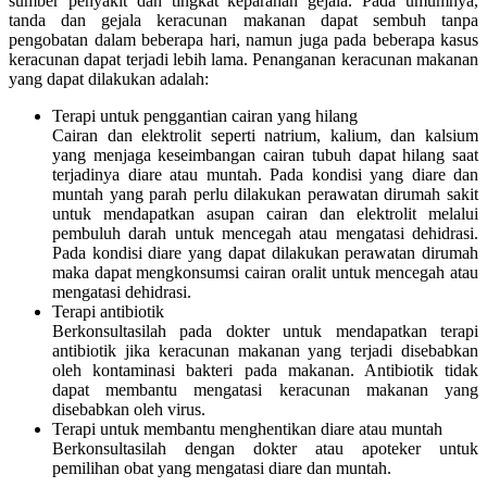
sumber penyakit dan tingkat keparahan gejala. Pada umumnya,
tanda dan gejala keracunan makanan dapat sembuh tanpa
pengobatan dalam beberapa hari, namun juga pada beberapa kasus
keracunan dapat terjadi lebih lama. Penanganan keracunan makanan
yang dapat dilakukan adalah:
Terapi untuk penggantian cairan yang hilang
Cairan dan elektrolit seperti natrium, kalium, dan kalsium
yang menjaga keseimbangan cairan tubuh dapat hilang saat
terjadinya diare atau muntah. Pada kondisi yang diare dan
muntah yang parah perlu dilakukan perawatan dirumah sakit
untuk mendapatkan asupan cairan dan elektrolit melalui
pembuluh darah untuk mencegah atau mengatasi dehidrasi.
Pada kondisi diare yang dapat dilakukan perawatan dirumah
maka dapat mengkonsumsi cairan oralit untuk mencegah atau
mengatasi dehidrasi.
Terapi antibiotik
Berkonsultasilah pada dokter untuk mendapatkan terapi
antibiotik jika keracunan makanan yang terjadi disebabkan
oleh kontaminasi bakteri pada makanan. Antibiotik tidak
dapat membantu mengatasi keracunan makanan yang
disebabkan oleh virus.
Terapi untuk membantu menghentikan diare atau muntah
Berkonsultasilah dengan dokter atau apoteker untuk
pemilihan obat yang mengatasi diare dan muntah.