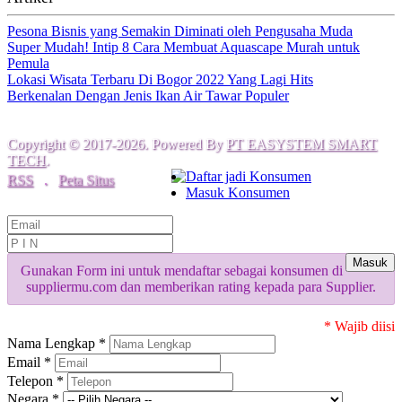
Pesona Bisnis yang Semakin Diminati oleh Pengusaha Muda
Super Mudah! Intip 8 Cara Membuat Aquascape Murah untuk
Pemula
Lokasi Wisata Terbaru Di Bogor 2022 Yang Lagi Hits
Berkenalan Dengan Jenis Ikan Air Tawar Populer
Copyright © 2017-2026. Powered By
PT EASYSTEM SMART
TECH
.
Daftar jadi Konsumen
RSS
.
Peta Situs
Masuk Konsumen
Masuk
Gunakan Form ini untuk mendaftar sebagai konsumen di
suppliermu.com dan memberikan rating kepada para Supplier.
* Wajib diisi
Nama Lengkap *
Email *
Telepon *
Negara *