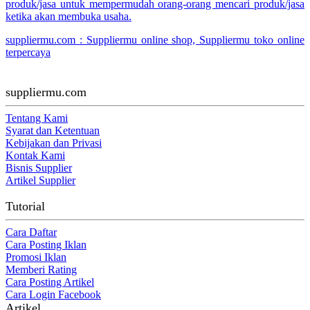
produk/jasa untuk mempermudah orang-orang mencari produk/jasa
ketika akan membuka usaha.
suppliermu.com : Suppliermu online shop, Suppliermu toko online
terpercaya
suppliermu.com
Tentang Kami
Syarat dan Ketentuan
Kebijakan dan Privasi
Kontak Kami
Bisnis Supplier
Artikel Supplier
Tutorial
Cara Daftar
Cara Posting Iklan
Promosi Iklan
Memberi Rating
Cara Posting Artikel
Cara Login Facebook
Artikel