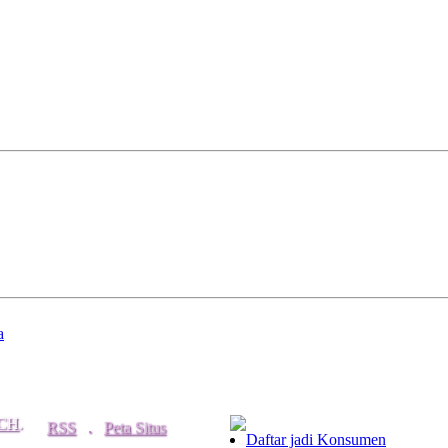
a
CH
.
RSS
.
Peta Situs
Daftar jadi Konsumen