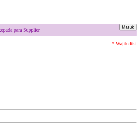
Masuk
epada para Supplier.
* Wajib diisi