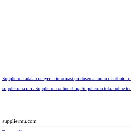
Suppliermu adalah penyedia informasi produsen ataupun distributor
suppliermu.com : Suppliermu online shop, Suppliermu toko online te
suppliermu.com