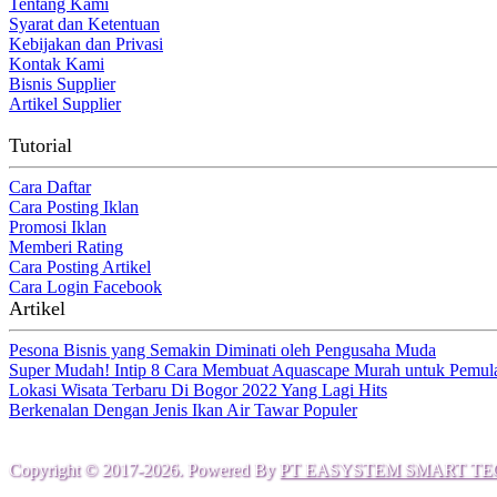
Tentang Kami
Syarat dan Ketentuan
Kebijakan dan Privasi
Kontak Kami
Bisnis Supplier
Artikel Supplier
Tutorial
Cara Daftar
Cara Posting Iklan
Promosi Iklan
Memberi Rating
Cara Posting Artikel
Cara Login Facebook
Artikel
Pesona Bisnis yang Semakin Diminati oleh Pengusaha Muda
Super Mudah! Intip 8 Cara Membuat Aquascape Murah untuk Pemul
Lokasi Wisata Terbaru Di Bogor 2022 Yang Lagi Hits
Berkenalan Dengan Jenis Ikan Air Tawar Populer
Copyright © 2017-2026. Powered By
PT EASYSTEM SMART TE