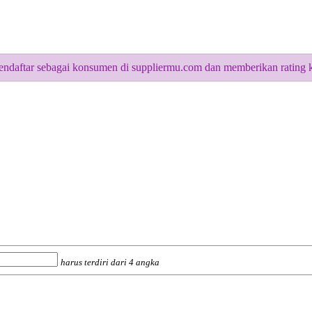
ndaftar sebagai konsumen di suppliermu.com dan memberikan rating k
harus terdiri dari 4 angka