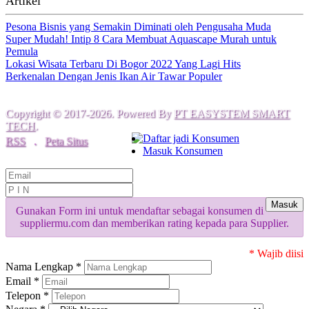
Artikel
Pesona Bisnis yang Semakin Diminati oleh Pengusaha Muda
Super Mudah! Intip 8 Cara Membuat Aquascape Murah untuk
Pemula
Lokasi Wisata Terbaru Di Bogor 2022 Yang Lagi Hits
Berkenalan Dengan Jenis Ikan Air Tawar Populer
Copyright © 2017-2026. Powered By
PT EASYSTEM SMART
TECH
.
Daftar jadi Konsumen
RSS
.
Peta Situs
Masuk Konsumen
Masuk
Gunakan Form ini untuk mendaftar sebagai konsumen di
suppliermu.com dan memberikan rating kepada para Supplier.
* Wajib diisi
Nama Lengkap *
Email *
Telepon *