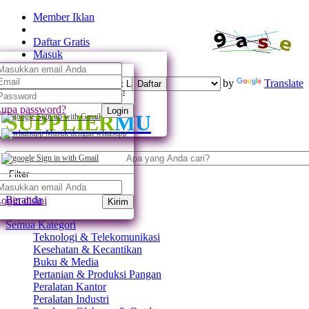
Member Iklan
Daftar Gratis
Masuk
Powered by
Translate
Daftar
Daftar dengan whatsapp
upa password?
Login
SUPPLIER
MU
Sign up with Gmail
Masuk dengan whatsapp
Sign in with Gmail
Filter
Beranda
ogin disini
Kirim
Semua Kategori
Teknologi & Telekomunikasi
Kesehatan & Kecantikan
Buku & Media
Pertanian & Produksi Pangan
Peralatan Kantor
Peralatan Industri