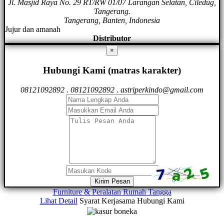
Jl. Masjid Raya No. 29 RT/RW 01/07 Larangan Selatan, Ciledug,
Tangerang.
Tangerang, Banten, Indonesia
Jujur dan amanah
Distributor
×
Hubungi Kami (matras karakter)
08121092892
.
08121092892
.
astriperkindo@gmail.com
Kirim Pesan
Furniture & Peralatan Rumah Tangga
Lihat Detail
Syarat Kerjasama
Hubungi Kami