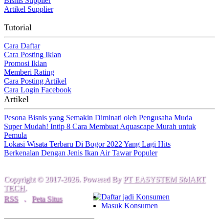
Bisnis Supplier
Artikel Supplier
Tutorial
Cara Daftar
Cara Posting Iklan
Promosi Iklan
Memberi Rating
Cara Posting Artikel
Cara Login Facebook
Artikel
Pesona Bisnis yang Semakin Diminati oleh Pengusaha Muda
Super Mudah! Intip 8 Cara Membuat Aquascape Murah untuk
Pemula
Lokasi Wisata Terbaru Di Bogor 2022 Yang Lagi Hits
Berkenalan Dengan Jenis Ikan Air Tawar Populer
Copyright © 2017-2026. Powered By
PT EASYSTEM SMART
TECH
.
Daftar jadi Konsumen
RSS
.
Peta Situs
Masuk Konsumen