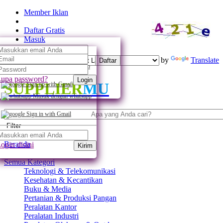
Member Iklan
Daftar Gratis
Masuk
Powered by
Translate
Daftar
Daftar dengan whatsapp
upa password?
Login
SUPPLIER
MU
Sign up with Gmail
Masuk dengan whatsapp
Sign in with Gmail
Filter
Beranda
ogin disini
Kirim
Semua Kategori
Teknologi & Telekomunikasi
Kesehatan & Kecantikan
Buku & Media
Pertanian & Produksi Pangan
Peralatan Kantor
Peralatan Industri