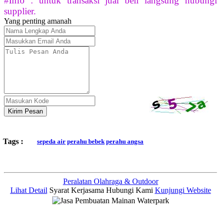
#Info : untuk transaksi jual beli langsung hubungi
supplier.
Yang penting amanah
Kirim Pesan
Tags :
sepeda air
perahu bebek
perahu angsa
Peralatan Olahraga & Outdoor
Lihat Detail
Syarat Kerjasama
Hubungi Kami
Kunjungi Website