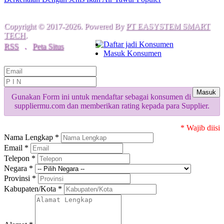
Copyright © 2017-2026. Powered By
PT EASYSTEM SMART
TECH
.
Daftar jadi Konsumen
RSS
.
Peta Situs
Masuk Konsumen
Masuk
Gunakan Form ini untuk mendaftar sebagai konsumen di
suppliermu.com dan memberikan rating kepada para Supplier.
* Wajib diisi
Nama Lengkap *
Email *
Telepon *
Negara *
Provinsi *
Kabupaten/Kota *