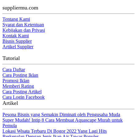
suppliermu.com
Tentang Kami
Syarat dan Ketentuan
Kebijakan dan Privasi
Kontak Kami
Bisnis Supplier
Artikel Supplier
Tutorial
Cara Daftar
Cara Posting Iklan
Promosi Iklan
Memberi Rating
Cara Posting Artikel
Cara Login Facebook
Artikel
Pesona Bisnis yang Semakin Diminati oleh Pengusaha Muda
Super Mudah! Intip 8 Cara Membuat Aquascape Murah untuk
Pemula
Lokasi Wisata Terbaru Di Bogor 2022 Yang Lagi Hits
Berkenalan Dengan Jenis Ikan Air Tawar Populer