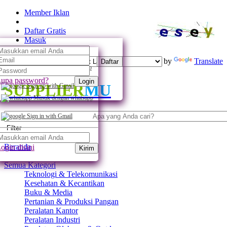
Member Iklan
Daftar Gratis
Masuk
Powered by
Translate
Daftar
Daftar dengan whatsapp
upa password?
Login
SUPPLIER
MU
Sign up with Gmail
Masuk dengan whatsapp
Sign in with Gmail
Filter
Beranda
ogin disini
Kirim
Semua Kategori
Teknologi & Telekomunikasi
Kesehatan & Kecantikan
Buku & Media
Pertanian & Produksi Pangan
Peralatan Kantor
Peralatan Industri