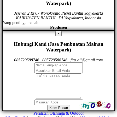
Waterpark)
Jejeran 2 Rt 07 Wonokromo Pleret Bantul Yogyakarta
KABUPATEN BANTUL, DI Yogyakarta, Indonesia
Yang penting amanah
Produsen
×
Hubungi Kami (Jasa Pembuatan Mainan
Waterpark)
085729588746
.
085729588746
.
fiqs.all@gmail.com
Kirim Pesan
Peralatan Olahraga & Outdoor