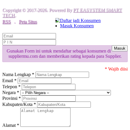
Copyright © 2017-2026. Powered By
PT EASYSTEM SMART
TECH
.
Daftar jadi Konsumen
RSS
.
Peta Situs
Masuk Konsumen
Masuk
Gunakan Form ini untuk mendaftar sebagai konsumen di
suppliermu.com dan memberikan rating kepada para Supplier.
* Wajib diisi
Nama Lengkap *
Email *
Telepon *
Negara *
Provinsi *
Kabupaten/Kota *
Alamat *