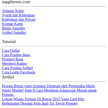
suppliermu.com
Tentang Kami
Syarat dan Ketentuan
Kebijakan dan Privasi
Kontak Kami
Bisnis Supplier
Artikel Supplier
Tutorial
Cara Daftar
Cara Posting Iklan
Promosi Iklan
Memberi Rating
Cara Posting Artikel
Cara Login Facebook
Artikel
Pesona Bisnis yang Semakin Diminati oleh Pengusaha Muda
Super Mudah! Intip 8 Cara Membuat Aquascape Murah untuk
Pemula
Lokasi Wisata Terbaru Di Bogor 2022 Yang Lagi Hits
Berkenalan Dengan Jenis Ikan Air Tawar Populer