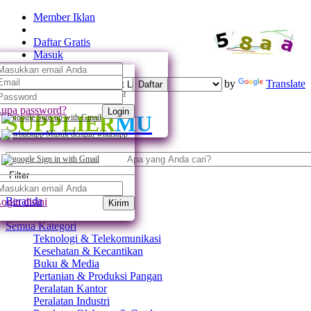
Member Iklan
Daftar Gratis
Masuk
Powered by
Translate
Daftar
Daftar dengan whatsapp
upa password?
Login
SUPPLIER
MU
Sign up with Gmail
Masuk dengan whatsapp
Sign in with Gmail
Filter
Beranda
ogin disini
Kirim
Semua Kategori
Teknologi & Telekomunikasi
Kesehatan & Kecantikan
Buku & Media
Pertanian & Produksi Pangan
Peralatan Kantor
Peralatan Industri