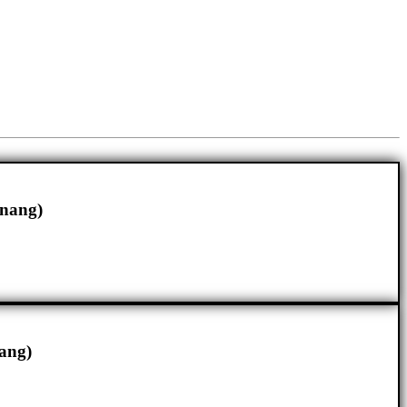
enang)
ang)