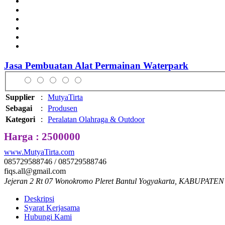
Jasa Pembuatan Alat Permainan Waterpark
Supplier
:
MutyaTirta
Sebagai
:
Produsen
Kategori
:
Peralatan Olahraga & Outdoor
Harga : 2500000
www.MutyaTirta.com
085729588746 / 085729588746
fiqs.all@gmail.com
Jejeran 2 Rt 07 Wonokromo Pleret Bantul Yogyakarta, KABUPATEN
Deskripsi
Syarat Kerjasama
Hubungi Kami