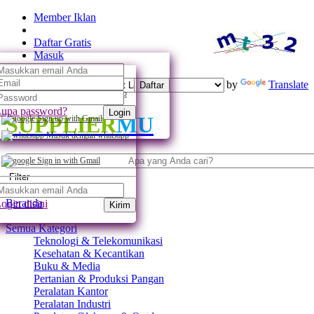
Member Iklan
Daftar Gratis
Masuk
Powered by
Translate
Daftar
Daftar dengan whatsapp
upa password?
Login
SUPPLIER
MU
Sign up with Gmail
Masuk dengan whatsapp
Sign in with Gmail
Filter
Beranda
ogin disini
Kirim
Semua Kategori
Teknologi & Telekomunikasi
Kesehatan & Kecantikan
Buku & Media
Pertanian & Produksi Pangan
Peralatan Kantor
Peralatan Industri