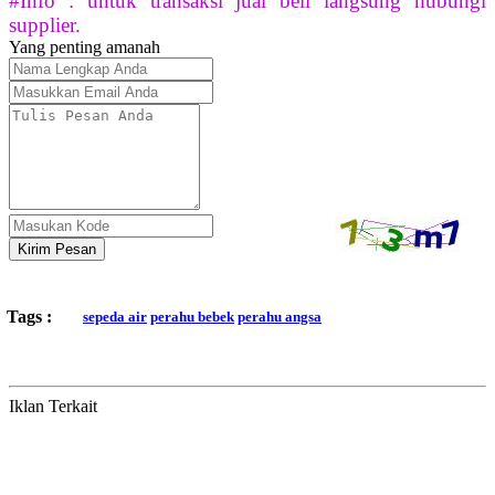
#Info : untuk transaksi jual beli langsung hubungi
supplier.
Yang penting amanah
Kirim Pesan
Tags :
sepeda air
perahu bebek
perahu angsa
Iklan Terkait