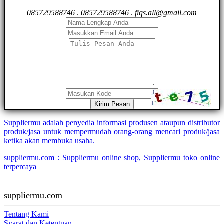
085729588746
.
085729588746
.
fiqs.all@gmail.com
Kirim Pesan
Suppliermu adalah penyedia informasi produsen ataupun distributor
produk/jasa untuk mempermudah orang-orang mencari produk/jasa
ketika akan membuka usaha.
suppliermu.com : Suppliermu online shop, Suppliermu toko online
terpercaya
suppliermu.com
Tentang Kami
Syarat dan Ketentuan