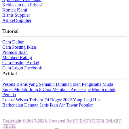
Kebijakan dan Privasi
Kontak Kami
Bisnis Supplier
Artikel Supplier
Tutorial
Cara Daftar
Cara Posting Iklan
Promosi Iklan
Memberi Rating
Cara Posting Artikel
Cara Login Facebook
Artikel
Pesona Bisnis yang Semakin Diminati oleh Pengusaha Muda
Super Mudah! Intip 8 Cara Membuat Aquascape Murah untuk
Pemula
Lokasi Wisata Terbaru Di Bogor 2022 Yang Lagi Hits
Berkenalan Dengan Jenis Ikan Air Tawar Populer
Copyright © 2017-2026. Powered By
PT EASYSTEM SMART
TECH
.