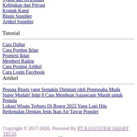
Kebijakan dan Privasi
Kontak Kami
Bisnis Supplier
Artikel Supplier
Tutorial
Cara Daftar
Cara Posting Iklan
Promosi Iklan
Memberi Rating
Cara Posting Artikel
Cara Login Facebook
Artikel
Pesona Bisnis yang Semakin Diminati oleh Pengusaha Muda
Super Mudah! Intip 8 Cara Membuat Aquascape Murah untuk
Pemula
Lokasi Wisata Terbaru Di Bogor 2022 Yang Lagi Hits
Berkenalan Dengan Jenis Ikan Air Tawar Populer
Copyright © 2017-2026. Powered By
PT EASYSTEM SMART
TECH
.