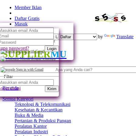
Member Iklan
Daftar Gratis
Masuk
Powered by
Translate
Daftar
Daftar dengan whatsapp
upa password?
Login
SUPPLIER
MU
Sign up with Gmail
Masuk dengan whatsapp
Sign in with Gmail
Filter
Beranda
ogin disini
Kirim
Semua Kategori
Teknologi & Telekomunikasi
Kesehatan & Kecantikan
Buku & Media
Pertanian & Produksi Pangan
Peralatan Kantor
Peralatan Industri