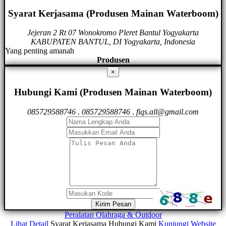
Syarat Kerjasama (Produsen Mainan Waterboom)
Jejeran 2 Rt 07 Wonokromo Pleret Bantul Yogyakarta
KABUPATEN BANTUL, DI Yogyakarta, Indonesia
Yang penting amanah
Produsen
×
Hubungi Kami (Produsen Mainan Waterboom)
085729588746
.
085729588746
.
fiqs.all@gmail.com
Kirim Pesan
Peralatan Olahraga & Outdoor
Lihat Detail
Syarat Kerjasama
Hubungi Kami
Kunjungi Website