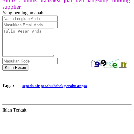
#Info : untuk transaksi jual beli langsung hubungi
supplier.
Yang penting amanah
Kirim Pesan
Tags :
sepeda air
perahu bebek
perahu angsa
Iklan Terkait