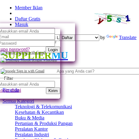
Member Iklan
Daftar Gratis
Masuk
Powered by
Translate
Daftar
Daftar dengan whatsapp
upa password?
Login
SUPPLIER
MU
Sign up with Gmail
Masuk dengan whatsapp
Sign in with Gmail
Filter
Beranda
ogin disini
Kirim
Semua Kategori
Teknologi & Telekomunikasi
Kesehatan & Kecantikan
Buku & Media
Pertanian & Produksi Pangan
Peralatan Kantor
Peralatan Industri