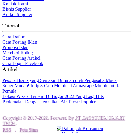
Kontak Kami
Bisnis Supplier
Artikel Supplier
Tutorial
Cara Daftar
Cara Posting Iklan
Promosi Iklan
Memberi Rating
Cara Posting Artikel
Cara Login Facebook
Artikel
Pesona Bisnis yang Semakin Diminati oleh Pengusaha Muda
Super Mudah! Intip 8 Cara Membuat Aquascape Murah untuk
Pemula
Lokasi Wisata Terbaru Di Bogor 2022 Yang Lagi Hits
Berkenalan Dengan Jenis Ikan Air Tawar Populer
Copyright © 2017-2026. Powered By
PT EASYSTEM SMART
TECH
.
Daftar jadi Konsumen
RSS
.
Peta Situs