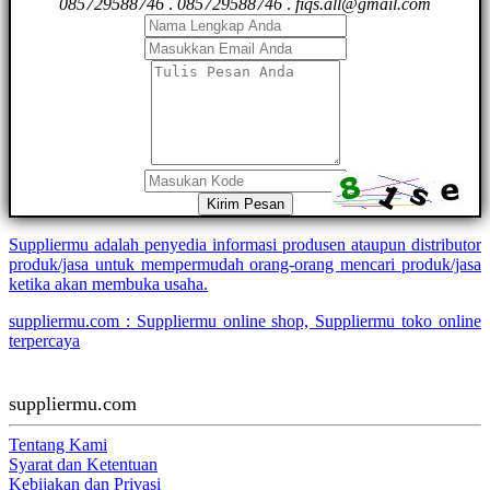
085729588746
.
085729588746
.
fiqs.all@gmail.com
Kirim Pesan
Suppliermu adalah penyedia informasi produsen ataupun distributor
produk/jasa untuk mempermudah orang-orang mencari produk/jasa
ketika akan membuka usaha.
suppliermu.com : Suppliermu online shop, Suppliermu toko online
terpercaya
suppliermu.com
Tentang Kami
Syarat dan Ketentuan
Kebijakan dan Privasi