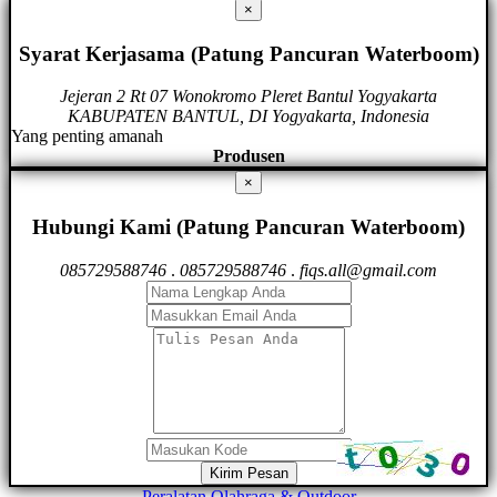
×
Syarat Kerjasama (Patung Pancuran Waterboom)
Jejeran 2 Rt 07 Wonokromo Pleret Bantul Yogyakarta
KABUPATEN BANTUL, DI Yogyakarta, Indonesia
Yang penting amanah
Produsen
×
Hubungi Kami (Patung Pancuran Waterboom)
085729588746
.
085729588746
.
fiqs.all@gmail.com
Kirim Pesan
Peralatan Olahraga & Outdoor