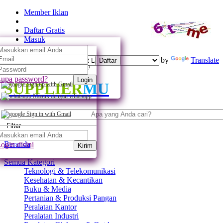
Member Iklan
Daftar Gratis
Masuk
Powered by
Translate
Daftar
Daftar dengan whatsapp
upa password?
Login
SUPPLIER
MU
Sign up with Gmail
Masuk dengan whatsapp
Sign in with Gmail
Filter
Beranda
ogin disini
Kirim
Semua Kategori
Teknologi & Telekomunikasi
Kesehatan & Kecantikan
Buku & Media
Pertanian & Produksi Pangan
Peralatan Kantor
Peralatan Industri