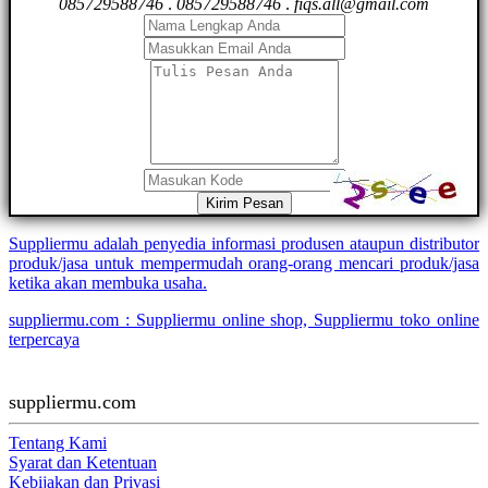
085729588746
.
085729588746
.
fiqs.all@gmail.com
Kirim Pesan
Suppliermu adalah penyedia informasi produsen ataupun distributor
produk/jasa untuk mempermudah orang-orang mencari produk/jasa
ketika akan membuka usaha.
suppliermu.com : Suppliermu online shop, Suppliermu toko online
terpercaya
suppliermu.com
Tentang Kami
Syarat dan Ketentuan
Kebijakan dan Privasi