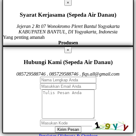
×
Syarat Kerjasama (Sepeda Air Danau)
Jejeran 2 Rt 07 Wonokromo Pleret Bantul Yogyakarta
KABUPATEN BANTUL, DI Yogyakarta, Indonesia
Yang penting amanah
Produsen
×
Hubungi Kami (Sepeda Air Danau)
085729588746
.
085729588746
.
fiqs.all@gmail.com
Kirim Pesan
Peralatan Olahraga & Outdoor