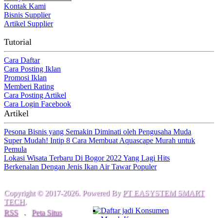
Kontak Kami
Bisnis Supplier
Artikel Supplier
Tutorial
Cara Daftar
Cara Posting Iklan
Promosi Iklan
Memberi Rating
Cara Posting Artikel
Cara Login Facebook
Artikel
Pesona Bisnis yang Semakin Diminati oleh Pengusaha Muda
Super Mudah! Intip 8 Cara Membuat Aquascape Murah untuk
Pemula
Lokasi Wisata Terbaru Di Bogor 2022 Yang Lagi Hits
Berkenalan Dengan Jenis Ikan Air Tawar Populer
Copyright © 2017-2026. Powered By
PT EASYSTEM SMART
TECH
.
Daftar jadi Konsumen
RSS
.
Peta Situs