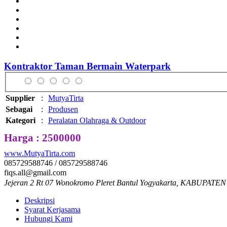
Kontraktor Taman Bermain Waterpark
Supplier
:
MutyaTirta
Sebagai
:
Produsen
Kategori
:
Peralatan Olahraga & Outdoor
Harga : 2500000
www.MutyaTirta.com
085729588746 / 085729588746
fiqs.all@gmail.com
Jejeran 2 Rt 07 Wonokromo Pleret Bantul Yogyakarta, KABUPATEN
Deskripsi
Syarat Kerjasama
Hubungi Kami