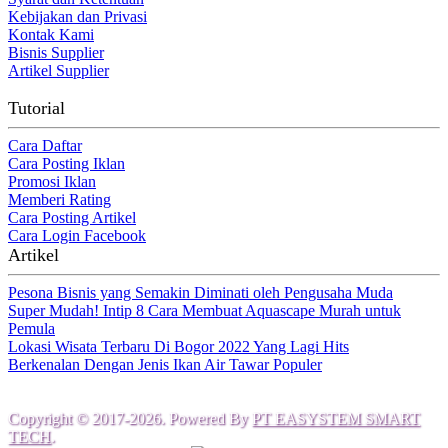
Kebijakan dan Privasi
Kontak Kami
Bisnis Supplier
Artikel Supplier
Tutorial
Cara Daftar
Cara Posting Iklan
Promosi Iklan
Memberi Rating
Cara Posting Artikel
Cara Login Facebook
Artikel
Pesona Bisnis yang Semakin Diminati oleh Pengusaha Muda
Super Mudah! Intip 8 Cara Membuat Aquascape Murah untuk
Pemula
Lokasi Wisata Terbaru Di Bogor 2022 Yang Lagi Hits
Berkenalan Dengan Jenis Ikan Air Tawar Populer
Copyright © 2017-2026. Powered By
PT EASYSTEM SMART
TECH
.