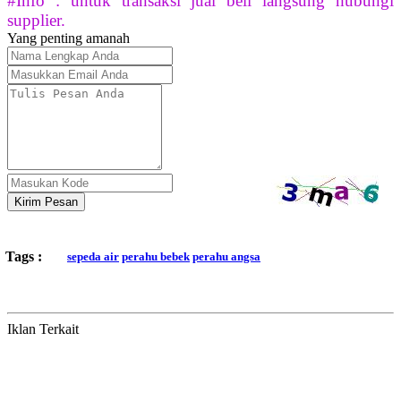
#Info : untuk transaksi jual beli langsung hubungi
supplier.
Yang penting amanah
Kirim Pesan
Tags :
sepeda air
perahu bebek
perahu angsa
Iklan Terkait