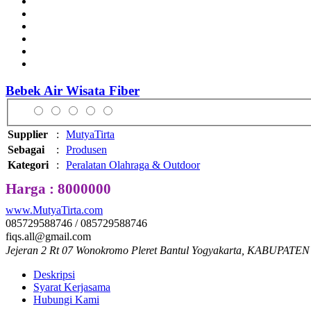
Bebek Air Wisata Fiber
Supplier
:
MutyaTirta
Sebagai
:
Produsen
Kategori
:
Peralatan Olahraga & Outdoor
Harga : 8000000
www.MutyaTirta.com
085729588746 / 085729588746
fiqs.all@gmail.com
Jejeran 2 Rt 07 Wonokromo Pleret Bantul Yogyakarta, KABUPATEN
Deskripsi
Syarat Kerjasama
Hubungi Kami