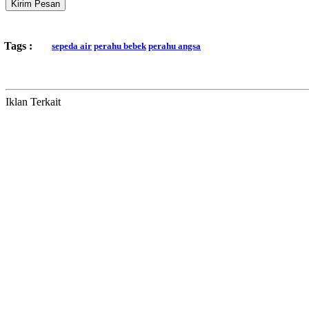
Kirim Pesan
Tags :
sepeda air
perahu bebek
perahu angsa
Iklan Terkait