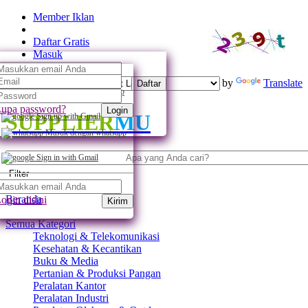
Member Iklan
Daftar Gratis
Masuk
Powered by
Translate
Daftar
Daftar dengan whatsapp
upa password?
Login
SUPPLIER
MU
Sign up with Gmail
Masuk dengan whatsapp
Sign in with Gmail
Filter
Beranda
ogin disini
Kirim
Semua Kategori
Teknologi & Telekomunikasi
Kesehatan & Kecantikan
Buku & Media
Pertanian & Produksi Pangan
Peralatan Kantor
Peralatan Industri