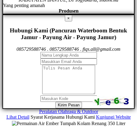
Yang penting amanah
Produsen
×
Hubungi Kami (Pancuran Waterboom Bentuk
Jamur - Payung Air - Payung Jamur)
085729588746
.
085729588746
.
fiqs.all@gmail.com
Kirim Pesan
Peralatan Olahraga & Outdoor
Lihat Detail
Syarat Kerjasama
Hubungi Kami
Kunjungi Website