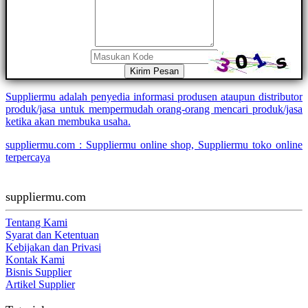
Kirim Pesan
Suppliermu adalah penyedia informasi produsen ataupun distributor
produk/jasa untuk mempermudah orang-orang mencari produk/jasa
ketika akan membuka usaha.
suppliermu.com : Suppliermu online shop, Suppliermu toko online
terpercaya
suppliermu.com
Tentang Kami
Syarat dan Ketentuan
Kebijakan dan Privasi
Kontak Kami
Bisnis Supplier
Artikel Supplier