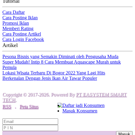
Tutorial
Cara Daftar
Cara Posting Iklan
Promosi Iklan
Memberi Rating
Cara Posting Artikel
Cara Login Facebook
Artikel
Pesona Bisnis yang Semakin Diminati oleh Pengusaha Muda
Super Mudah! Intip 8 Cara Membuat Aquascape Murah untuk
Pemula
Lokasi Wisata Terbaru Di Bogor 2022 Yang Lagi Hits
Berkenalan Dengan Jenis Ikan Air Tawar Populer
Copyright © 2017-2026. Powered By
PT EASYSTEM SMART
TECH
.
Daftar jadi Konsumen
RSS
.
Peta Situs
Masuk Konsumen
Masuk